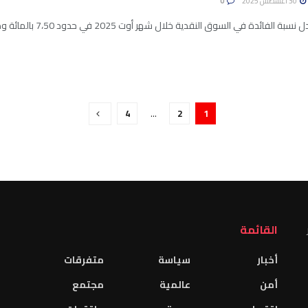
30 أغسطس 2025
0
ئدة في السوق النقدية خلال شهر أوت 2025 في حدود 7،50 بالمائة وذلك للشهر الخامس على التوالي، ...
4
…
2
1
القائمة
أخبار
سياسة
متفرقات
أمن
عالمية
مجتمع