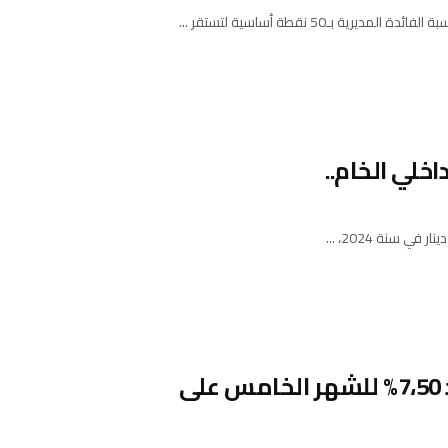
50 نقطة أساسية لتستقر ...
معدل نسبة الفائدة في السوق النقدية يستقر عند 7،50% للشهر الخامس على