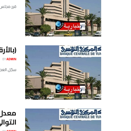
قرر مجلس إدا
(بالأرقام)-
BY
ADMIN
سجّل العجز الجاري تحسّنا، لتقدّ
التوالي