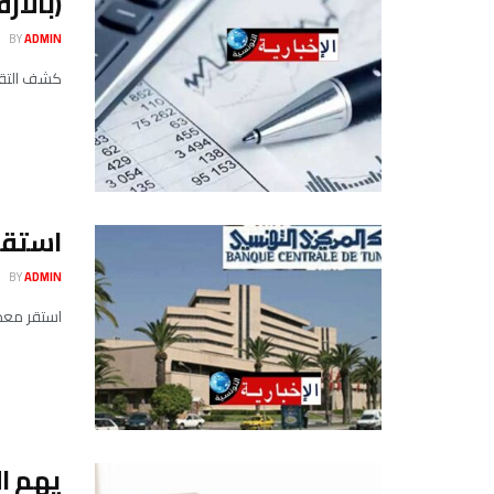
(بالأرقام)- ت
BY
ADMIN
كشف التقرير السنوي للبنك
استقرار
BY
ADMIN
استقر معدل الفائدة في ا
يهم ا