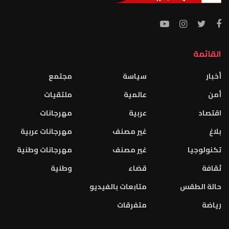
القائمة
أخبار
سياسة
مجتمع
أمن
عالمية
ملتقيات
اقتصاد
عربية
مهرجانات
بلاغ
غير مصنف
مهرجانات عربية
تكنولوجيا
غير مصنف
مهرجانات وطنية
ثقافة
قضاء
وطنية
حالة الطقس
متابعات بالفيديو
رياضة
متفرقات