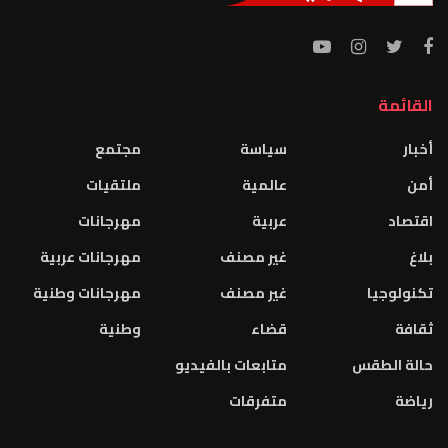
القائمة
أخبار
سياسة
مجتمع
أمن
عالمية
ملتقيات
اقتصاد
عربية
مهرجانات
بلاغ
غير مصنف
مهرجانات عربية
تكنولوجيا
غير مصنف
مهرجانات وطنية
ثقافة
قضاء
وطنية
حالة الطقس
متابعات بالفيديو
رياضة
متفرقات