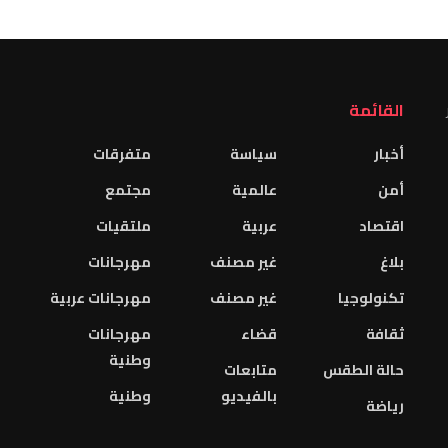
القائمة
أخبار
سياسة
متفرقات
أمن
عالمية
مجتمع
اقتصاد
عربية
ملتقيات
بلاغ
غير مصنف
مهرجانات
تكنولوجيا
غير مصنف
مهرجانات عربية
ثقافة
قضاء
مهرجانات
وطنية
حالة الطقس
متابعات
بالفيديو
وطنية
رياضة