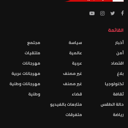
القائمة
أخبار
سياسة
مجتمع
أمن
عالمية
ملتقيات
اقتصاد
عربية
مهرجانات
بلاغ
غير مصنف
مهرجانات عربية
تكنولوجيا
غير مصنف
مهرجانات وطنية
ثقافة
قضاء
وطنية
حالة الطقس
متابعات بالفيديو
رياضة
متفرقات