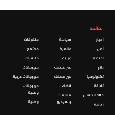
القائمة
أخبار
سياسة
متفرقات
أمن
عالمية
مجتمع
اقتصاد
عربية
ملتقيات
بلاغ
غير مصنف
مهرجانات
تكنولوجيا
غير مصنف
مهرجانات عربية
ثقافة
قضاء
مهرجانات
وطنية
حالة الطقس
متابعات
بالفيديو
وطنية
رياضة