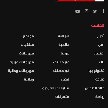
القائمة
أخبار
سياسة
مجتمع
أمن
عالمية
ملتقيات
اقتصاد
عربية
مهرجانات
بلاغ
غير مصنف
مهرجانات عربية
تكنولوجيا
غير مصنف
مهرجانات وطنية
ثقافة
قضاء
وطنية
حالة الطقس
متابعات بالفيديو
رياضة
متفرقات