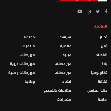
القائمة
أخبار
سياسة
مجتمع
أمن
عالمية
ملتقيات
اقتصاد
عربية
مهرجانات
بلاغ
غير مصنف
مهرجانات عربية
تكنولوجيا
غير مصنف
مهرجانات وطنية
ثقافة
قضاء
وطنية
حالة الطقس
متابعات بالفيديو
رياضة
متفرقات