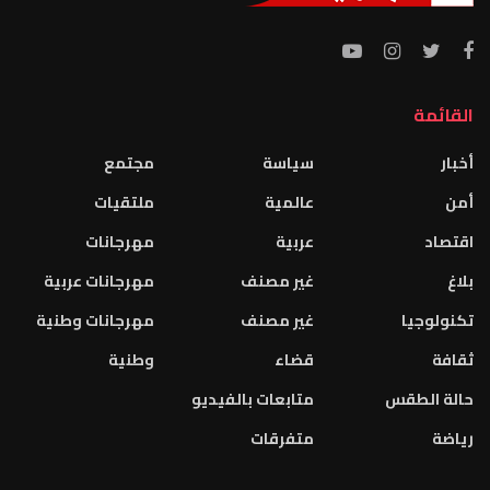
القائمة
أخبار
سياسة
مجتمع
أمن
عالمية
ملتقيات
اقتصاد
عربية
مهرجانات
بلاغ
غير مصنف
مهرجانات عربية
تكنولوجيا
غير مصنف
مهرجانات وطنية
ثقافة
قضاء
وطنية
حالة الطقس
متابعات بالفيديو
رياضة
متفرقات