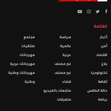
القائمة
أخبار
سياسة
مجتمع
أمن
عالمية
ملتقيات
اقتصاد
عربية
مهرجانات
بلاغ
غير مصنف
مهرجانات عربية
تكنولوجيا
غير مصنف
مهرجانات وطنية
ثقافة
قضاء
وطنية
حالة الطقس
متابعات بالفيديو
رياضة
متفرقات