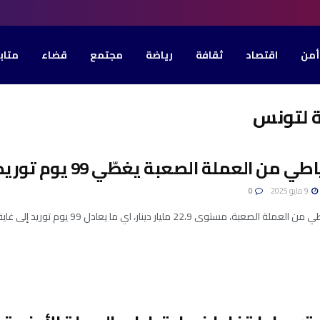
أمن
اقتصاد
ثقافة
رياضة
مجتمع
قضاء
متاب
ة لتونس
طي من العملة الصعبة يغطّي 99 يوم توريد..
9 مايو 2025
0
صعبة، مستوى 22،9 مليار دينار، اي ما يعادل 99 يوم توريد إلى غاية 8 ماي 2025. ...