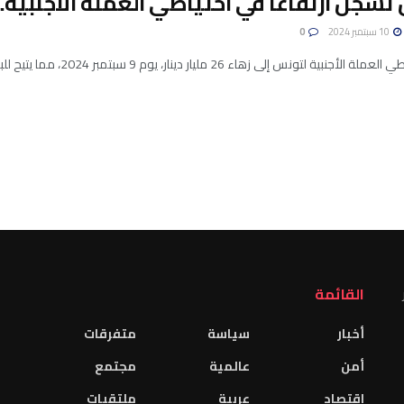
سجل ارتفاعا في احتياطي العملة الأجنبية..
10 سبتمبر 2024
0
نبية لتونس إلى زهاء 26 مليار دينار، يوم 9 سبتمبر 2024، مما يتيح للبلاد تغطية 118 يوم ...
القائمة
أخبار
سياسة
متفرقات
أمن
عالمية
مجتمع
اقتصاد
عربية
ملتقيات