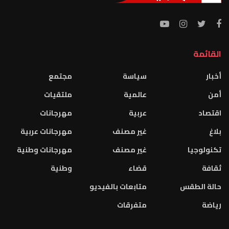
القائمة
أخبار
سياسة
مجتمع
أمن
عالمية
ملتقيات
اقتصاد
عربية
مهرجانات
بلاغ
غير مصنف
مهرجانات عربية
تكنولوجيا
غير مصنف
مهرجانات وطنية
ثقافة
قضاء
وطنية
حالة الطقس
متابعات بالفيديو
رياضة
متفرقات