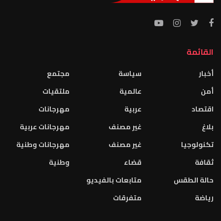
القائمة
أخبار
سياسة
مجتمع
أمن
عالمية
ملتقيات
اقتصاد
عربية
مهرجانات
بلاغ
غير مصنف
مهرجانات عربية
تكنولوجيا
غير مصنف
مهرجانات وطنية
ثقافة
قضاء
وطنية
حالة الطقس
متابعات بالفيديو
رياضة
متفرقات