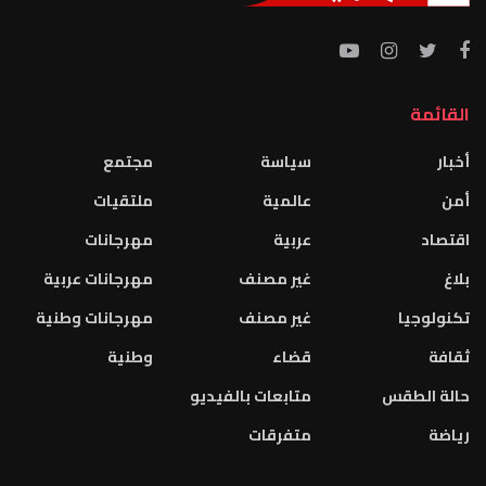
القائمة
أخبار
سياسة
مجتمع
أمن
عالمية
ملتقيات
اقتصاد
عربية
مهرجانات
بلاغ
غير مصنف
مهرجانات عربية
تكنولوجيا
غير مصنف
مهرجانات وطنية
ثقافة
قضاء
وطنية
حالة الطقس
متابعات بالفيديو
رياضة
متفرقات