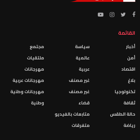
القائمة
أخبار
سياسة
مجتمع
أمن
عالمية
ملتقيات
اقتصاد
عربية
مهرجانات
بلاغ
غير مصنف
مهرجانات عربية
تكنولوجيا
غير مصنف
مهرجانات وطنية
ثقافة
قضاء
وطنية
حالة الطقس
متابعات بالفيديو
رياضة
متفرقات