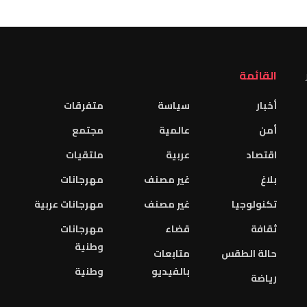
القائمة
أخبار
سياسة
متفرقات
أمن
عالمية
مجتمع
اقتصاد
عربية
ملتقيات
بلاغ
غير مصنف
مهرجانات
تكنولوجيا
غير مصنف
مهرجانات عربية
ثقافة
قضاء
مهرجانات
وطنية
حالة الطقس
متابعات
بالفيديو
وطنية
رياضة