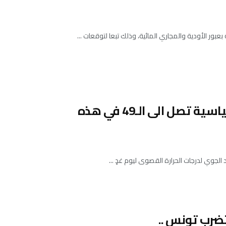
عبور الأودية والمجاري المائية، وذلك تبعا لتوقعات ...
(موجة الحر تبلغ ذروتها غدا الجمعة)- درجات حرارة قياسية تصل الى الـ49 في هذه
الجوي لدرجات الحرارة القصوى ليوم غدٍ ...
ضرب تونس ..