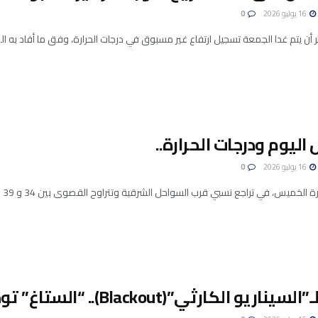
16 يوليو 2026
0
 أن يتم غدا الجمعة تسجيل ارتفاع غير مسبوق في درجات الحرارة، وفق ما أفاد به المُه
يوم ودرجات الحرارة..
16 يوليو 2026
0
خميس، في تراجع نسبي قرب السواحل الشرقية وتتراوح القصوى بين 34 و 39 درجة وتتواصل مرتفعة ببقية المناطق ...
ريو الكارثي”(Blackout).. “الستاغ” توجه هذه الرسالة للمواطنين..