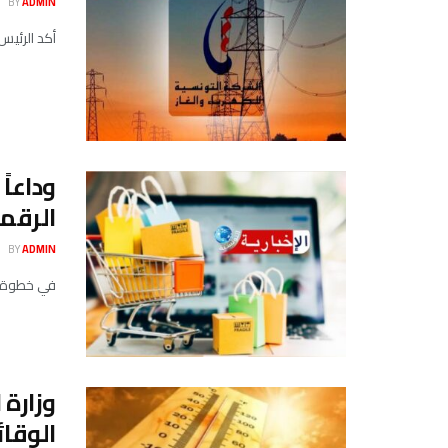
BY
ADMIN
أكد الرئيس 
وداعاً
الرقمي
BY
ADMIN
​في خطوة 
وزارة 
الوقائ