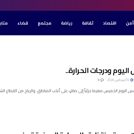
أمن
اقتصاد
ثقافة
رياضة
مجتمع
قضاء
متاب
يوم ودرجات الحرارة..
6 أغسطس 2026
0
 اليوم الخميس مغيما جزئياً إلى صافٍ على أغلب المناطق. و​الرياح من القطاع ال