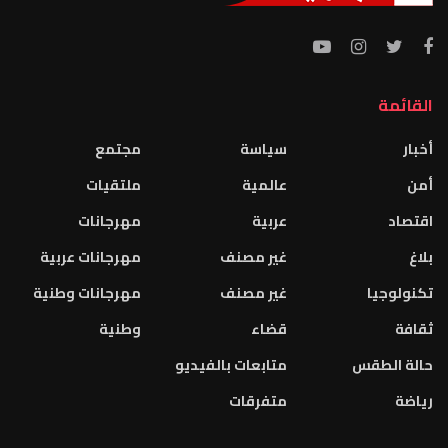
القائمة
أخبار
سياسة
مجتمع
أمن
عالمية
ملتقيات
اقتصاد
عربية
مهرجانات
بلاغ
غير مصنف
مهرجانات عربية
تكنولوجيا
غير مصنف
مهرجانات وطنية
ثقافة
قضاء
وطنية
حالة الطقس
متابعات بالفيديو
رياضة
متفرقات