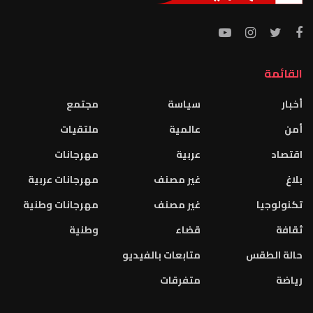
القائمة
أخبار
سياسة
مجتمع
أمن
عالمية
ملتقيات
اقتصاد
عربية
مهرجانات
بلاغ
غير مصنف
مهرجانات عربية
تكنولوجيا
غير مصنف
مهرجانات وطنية
ثقافة
قضاء
وطنية
حالة الطقس
متابعات بالفيديو
رياضة
متفرقات