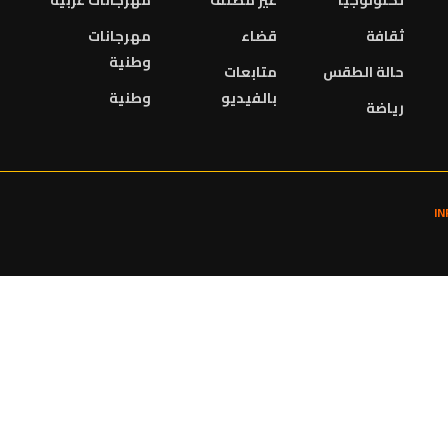
تكنولوجيا
غير مصنف
مهرجانات عربية
ثقافة
قضاء
مهرجانات
وطنية
حالة الطقس
متابعات
بالفيديو
وطنية
رياضة
I