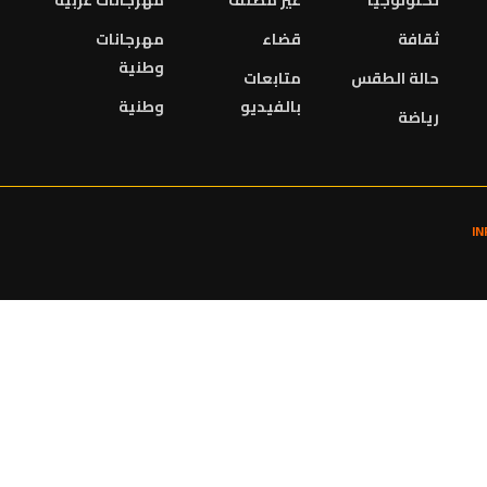
تكنولوجيا
غير مصنف
مهرجانات عربية
ثقافة
قضاء
مهرجانات
وطنية
حالة الطقس
متابعات
بالفيديو
وطنية
رياضة
I