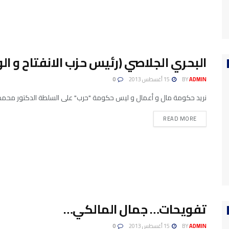
البحري الجلاصي (رئيس حزب الانفتاح و الو
ADMIN
BY
15 أغسطس 2013
0
نريد حكومة مال و أعمال و ليس حكومة "حرب" على السلطة الدكتور محمد الم
READ MORE
تفويحات… جمال المالكي…
ADMIN
BY
15 أغسطس 2013
0