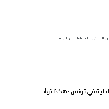
يس الاميركي باراك اوباما أمس الى اعتماد سياسة...
راطية في تونس : هكذا توأد