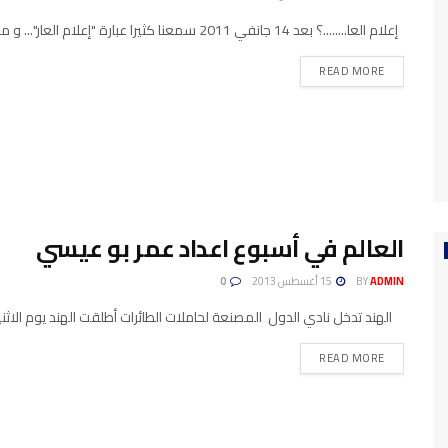
إعلام العا........؟ بعد 14 جانفي 2011 سمعنا كثيرا عبارة "إعلام العار"... و منذ بضعة اشهر أصبحنا نسمع مصطلحات جديدة...
READ MORE
العالم في أسبوع اعداد عمر بو عيسي
ADMIN
BY
15 أغسطس 2013
0
الهند تدخل نادي الدول المصنعة لحاملات الطائرات أطلقت الهند يوم الاثنين 
READ MORE