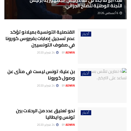
هذا أبرز ما جاء في لقاء رئيس الجمهورية برئيس
اللّجنة الوطنيّة للصّلح الجزائي..
6 أغسطس 2026
القنصلية التونسية بميلانو تؤكد
أخبار
عدم تسجيل إصابات بفيروس كورونا
في صفوف التونسيين
ADMIN
BY
24 فبراير 2020
بن علية: تونس ليست في منآى عن
أخبار
وصول كورونا
ADMIN
BY
24 فبراير 2020
نحو تعليق عدد من الرحلات بين
أخبار
تونس وايطاليا
ADMIN
BY
24 فبراير 2020