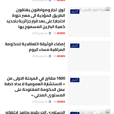
ADMIN
BY
24 فبراير 2020
توزر: تجار ومواطنون يغلقون
أخبار
الطريق المؤدية الى معبر حزوة
احتجاجا على بعد قرار جزائرية بتحديد
كمية البنزين المسموح بها
ADMIN
BY
24 فبراير 2020
إمضاء الوثيقة التعاقدية للحكومة
أخبار
المرتقبة مساء اليوم
ADMIN
BY
24 فبراير 2020
1600 مقترح في المرحلة الاولى من
أخبار
« الاستشارة العمومية لاعداد خطط
عمل الحكومة المفتوحة على
المستوى المحلي »
ADMIN
BY
24 فبراير 2020
الدستوري الحر يقدم برنامج احتفاله