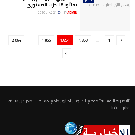
أخبار
بمائوية الحزب الدستوري
ADMIN
BY
24 فبراير 2020
2٬064
…
1٬855
1٬854
1٬853
…
1
“الاخبارية التونسية” موقع الكتروني اخباري جامع، مستقل، يصدر عن شركة
info – plus