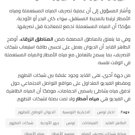
وأشار المسؤول إلى أن عملية تصريف المياه المستعملة ومياه
الأمطار ترتبط بالمحيط المستقبل، سواء كان البحر أو الأودية،
مؤكدًا أن المياه المستعملة تخضع للمعالجة قبل تصريفها.
وفي ما يتعلق بالمناطق المصنفة ضمن
المناطق الزرقاء
، أوضح
الطاهر القايد أن الديوان يعمل على تحسين طاقة استيعاب شبكات
التصريف، بما يسمح بالتعامل مع مياه الأمطار والمياه المستعملة
في الوقت نفسه.
من جهة أخرى، نفى القايد وجود علاقة بين شبكات التطهير
ومقطع الفيديو المتداول على مواقع التواصل الاجتماعي حول
تدفق مياه بشاطئ ياسمين الحمامات، موضحًا أن المياه الظاهرة
في الفيديو هي
مياه أمطار
ولا تمت بصلة لشبكات التطهير.
Tags:
اخبار تونس
الاخبارية التونسية
الديوان الوطني للتطهير
الطاهر القايد
الفيضانات
تونس
جهر الأودية
شبكات التطهير.
صيانة شبكات تصريف المياه
موسم الأمطار
مياه الأمطار