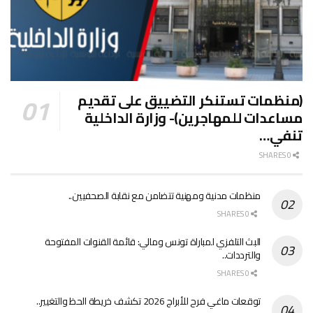
(منظمات تستنكر التضييق على تقديم
مساعدات للمهاجرين)- وزارة الداخلية
تنفي…
0 SHARES
منظمات مدنية ومهنية تتضامن مع نقابة الصحفيين..
0 SHARES
البث التلفزي لمباراة تونس ومالي: قائمة القنوات المفتوحة
والترددات..
0 SHARES
توقعات ماغي فرح للأبراج 2026 تكشف خريطة الحظ والتغيير..