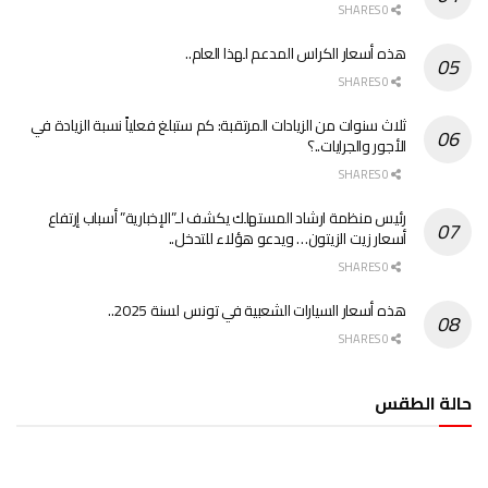
0 SHARES
هذه أسعار الكراس المدعم لهذا العام..
0 SHARES
ثلاث سنوات من الزيادات المرتقبة: كم ستبلغ فعلياً نسبة الزيادة في
الأجور والجرايات..؟
0 SHARES
رئيس منظمة ارشاد المستهلك يكشف لـ”الإخبارية” أسباب إرتفاع
أسعار زيت الزيتون… ويدعو هؤلاء للتدخل..
0 SHARES
هذه أسعار السيارات الشعبية في تونس لسنة 2025..
0 SHARES
حالة الطقس
الطقس تونس