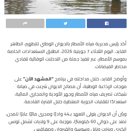
أكد رئيس مديرية مياه الأمطار بالديوان الوطني للتطهير، الطاهر
القايد، اليوم الثلاثاء 7 جويلية 2026، انطلاق الاستعدادات الخاصة
بموسم الأمطار، عبر تنفيذ جملة من التدخلات الوقائية لتفادي
مخاطر الفيضانات.
وأوضح القايد، خلال مداخلته في برنامج
“المشهد الآن”
على
موجات الإذاعة الوطنية، أن مصالح الديوان شرعت في صيانة
شبكات تصريف مياه الأمطار وجهر الأودية والمجاري المائية،
استعدادًا للتقلبات الجوية المنتظرة خلال الفترة القادمة.
وبيّن أن الديوان يتولى التعهد بـ44 واديًا ومجرى مائيًا عابرًا للمدن،
تمتد على حوالي 60 كيلومترًا، موزعة على 9 ولايات تشمل تونس
الكبرى وبنزرت ونابل وسوسة والقيروان وصفاقس.