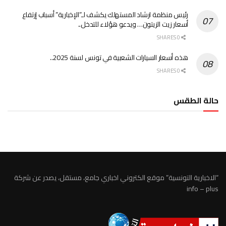
رئيس منظمة ارشاد المستهلك يكشف لـ”الإخبارية” أسباب إرتفاع
أسعار زيت الزيتون… ويدعو هؤلاء للتدخل..
0 SHARES
هذه أسعار السيارات الشعبية في تونس لسنة 2025..
0 SHARES
حالة الطقس
الطقس تونس
“الاخبارية التونسية” موقع الكتروني اخباري جامع، مستقل، يصدر عن شركة
info – plus