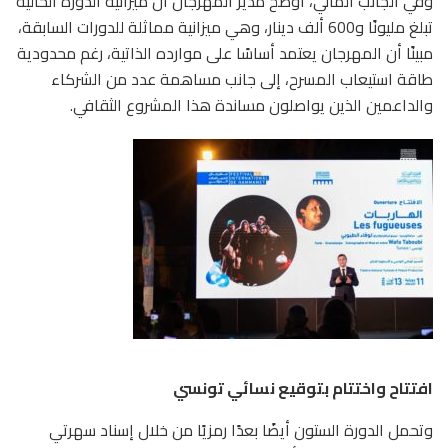
وفي الجانب المالي، أوضح مدير المهرجان أن ميزانية الدورة الحالية
تبلغ مليونًا و600 ألف دينار، وهي ميزانية مماثلة للدورات السابقة،
مبينًا أن المهرجان يعتمد أساسًا على موارده الذاتية، رغم محدودية
طاقة استيعاب المسرح، إلى جانب مساهمة عدد من الشركاء
والداعمين الذين يواصلون مساندة هذا المشروع الثقافي.
افتتاح واختتام بتوقيع نسائي تونسي
وتحمل الدورة الستون أيضًا بعدًا رمزيًا من خلال إسناد سهرتي