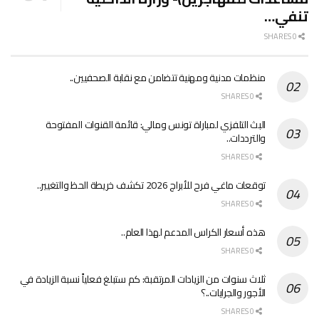
تنفي…
0 SHARES
منظمات مدنية ومهنية تتضامن مع نقابة الصحفيين..
0 SHARES
البث التلفزي لمباراة تونس ومالي: قائمة القنوات المفتوحة
والترددات..
0 SHARES
توقعات ماغي فرح للأبراج 2026 تكشف خريطة الحظ والتغيير..
0 SHARES
هذه أسعار الكراس المدعم لهذا العام..
0 SHARES
ثلاث سنوات من الزيادات المرتقبة: كم ستبلغ فعلياً نسبة الزيادة في
الأجور والجرايات..؟
0 SHARES