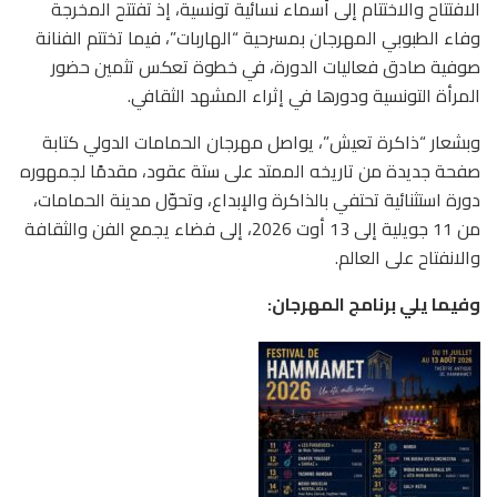
الافتتاح والاختتام إلى أسماء نسائية تونسية، إذ تفتتح المخرجة
وفاء الطبوبي المهرجان بمسرحية “الهاربات”، فيما تختتم الفنانة
صوفية صادق فعاليات الدورة، في خطوة تعكس تثمين حضور
المرأة التونسية ودورها في إثراء المشهد الثقافي.
وبشعار “ذاكرة تعيش”، يواصل مهرجان الحمامات الدولي كتابة
صفحة جديدة من تاريخه الممتد على ستة عقود، مقدمًا لجمهوره
دورة استثنائية تحتفي بالذاكرة والإبداع، وتحوّل مدينة الحمامات،
من 11 جويلية إلى 13 أوت 2026، إلى فضاء يجمع الفن والثقافة
والانفتاح على العالم.
وفيما يلي برنامج المهرجان: