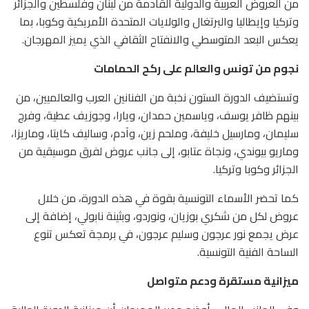
من العروض العربية والدولية القادمة من لبنان وفلسطين والجزائر
وتركيا وإيطاليا والبرتغال والولايات المتحدة الأمريكية وكوبا، بما
يعكس البعد المتوسطي والانفتاح الثقافي الذي يميز المهرجان.
نجوم من تونس والعالم على ركح الحمامات
وتستضيف الدورة الستون نخبة من الفنانين العرب والعالميين، من
بينهم ظافر يوسف، وياسمين حمدان، ويارا، وجوزيف عطية، وفرج
سليمان، ومارسيل خليفة، وملحم زين، وآدم، وساليف كايتا، وماريزا،
وماريو بيوندي، ونجاة عتابو، إلى جانب عروض لفرق موسيقية من
الجزائر وكوبا وتركيا.
كما تحضر الأسماء التونسية بقوة في هذه الدورة، من خلال
عروض لكل من شكري بوزيان، ونوردو، وبثينة نابولي، إضافة إلى
عرض يجمع نور عرجون وسليم عرجون، في برمجة تعكس تنوع
الساحة الفنية التونسية.
ميزانية مستقرة ودعم متواصل