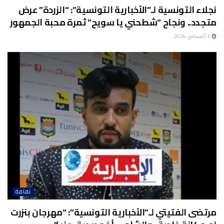
نجلاء التونسية لـ”الأخبارية التونسية”: “الزردة” عرض
متجدد.. ونجاح “شطحني يا سويح” ثمرة محبة الجمهور
3 أغسطس 2026
ثقافة
مرتضى الفتيتي لـ”الأخبارية التونسية”: “مهرجان بنزرت