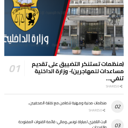
(منظمات تستنكر التضييق على تقديم
مساعدات للمهاجرين)- وزارة الداخلية
تنفي…
0 SHARES
منظمات مدنية ومهنية تتضامن مع نقابة الصحفيين..
0 SHARES
البث التلفزي لمباراة تونس ومالي: قائمة القنوات المفتوحة
والترددات..