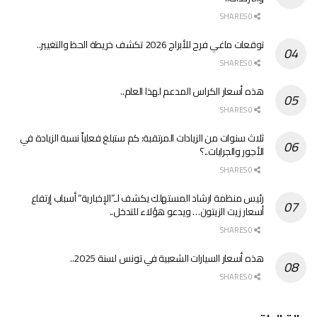
0 SHARES
توقعات ماغي فرح للأبراج 2026 تكشف خريطة الحظ والتغيير..
0 SHARES
هذه أسعار الكراس المدعم لهذا العام..
0 SHARES
ثلاث سنوات من الزيادات المرتقبة: كم ستبلغ فعلياً نسبة الزيادة في
الأجور والجرايات..؟
0 SHARES
رئيس منظمة ارشاد المستهلك يكشف لـ”الإخبارية” أسباب إرتفاع
أسعار زيت الزيتون… ويدعو هؤلاء للتدخل..
0 SHARES
هذه أسعار السيارات الشعبية في تونس لسنة 2025..
0 SHARES