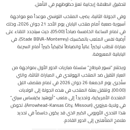
لتحقيق انطلاقة إيجابية تعزز حظوظهم في التأهل.
وفي الجولة الثانية، يضرب المنتخب التونسي موعداً مع مواجهة
آسيوية صعبة أمام منتخب اليابان يوم الأحد 21 جوان 2026، وذلك
في تمام الساعة الخامسة صباحاً (05:00)، حيث سيتجدد اللقاء على
أرضية نفس الملعب بالمكسيك (Stade BBVA-Monterrey)، في
مباراة تتطلب تركيزاً عالياً وانضباطاً تكتيكياً كبيراً أمام السرعة
اليابانية المعروفة.
ويختتم “نسور قرطاج” سلسلة مباريات الدور الأول بمواجهة من
العيار الثقيل ضد المنتخب الهولندي في المباراة الثالثة، والتي
ستُجرى يوم الجمعة 26 جوان 2026 في تمام منتصف الليل
(00:00). وتنتقل بعثة المنتخب في هذه الجولة إلى الولايات
المتحدة الأمريكية، وتحديداً إلى ملعب “أروهيد بكينساس سيتي”
في ولاية ميزوري (Arrowhead-Kansas City, Missouri)، لخوض
هذا التحدي الأوروبي الكبير الذي قد يكون حاسماً في تحديد
ملامح المتأهلين إلى الدور القادم.