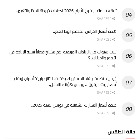
توقعات ماغي فرح للأبراج 2026 تكشف خريطة الحظ والتغيير..
0 SHARES
هذه أسعار الكراس المدعم لهذا العام..
0 SHARES
ثلاث سنوات من الزيادات المرتقبة: كم ستبلغ فعلياً نسبة الزيادة في
الأجور والجرايات..؟
0 SHARES
رئيس منظمة ارشاد المستهلك يكشف لـ”الإخبارية” أسباب إرتفاع
أسعار زيت الزيتون… ويدعو هؤلاء للتدخل..
0 SHARES
هذه أسعار السيارات الشعبية في تونس لسنة 2025..
0 SHARES
حالة الطقس