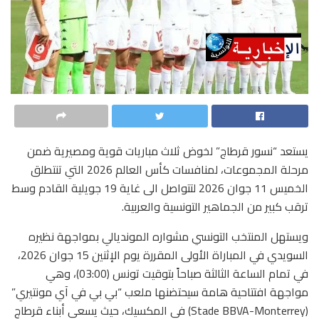
يستعد “نسور قرطاج” لخوض ثلاث مباريات قوية ومصيرية ضمن
مرحلة المجموعات، لمنافسات كأس العالم 2026 التي تنتطلق
الخميس 11 جوان 2026 لتتواصل الى غاية 19 جويلية القادم وسط
ترقب كبير من الجماهير التونسية والعربية.
ويستهل المنتخب التونسي مشواره المونديالي بمواجهة نظيره
السويدي في المباراة الأولى المقررة يوم الإثنين 15 جوان 2026،
في تمام الساعة الثالثة صباحاً بتوقيت تونس (03:00)، وهي
مواجهة افتتاحية هامة سيحتضنها ملعب “بي بي في آي مونتيري”
(Stade BBVA-Monterrey) في المكسيك، حيث يسعى أبناء قرطاج