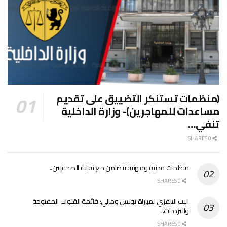
(منظمات تستنكر التضييق على تقديم
مساعدات للمهاجرين)- وزارة الداخلية
تنفي…
0 SHARES
منظمات مدنية ومهنية تتضامن مع نقابة الصحفيين..
0 SHARES
البث التلفزي لمباراة تونس ومالي: قائمة القنوات المفتوحة
والترددات..
0 SHARES