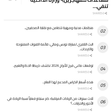
تنفي…
0 SHARES
منظمات مدنية ومهنية تتضامن مع نقابة الصحفيين..
0 SHARES
البث التلفزي لمباراة تونس ومالي: قائمة القنوات المفتوحة
والترددات..
0 SHARES
توقعات ماغي فرح للأبراج 2026 تكشف خريطة الحظ والتغيير..
0 SHARES
هذه أسعار الكراس المدعم لهذا العام..
0 SHARES
ثلاث سنوات من الزيادات المرتقبة: كم ستبلغ فعلياً نسبة الزيادة في
الأجور والجرايات..؟
0 SHARES