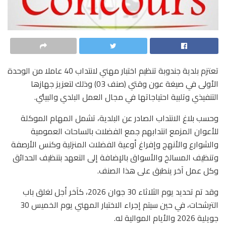
تعتزم بلدية جندوبة تنظيم اختبار مهني لانتداب 40 عاملا من الوحدة
الأولى في صيغة عون وقتي (صنف 03) وذلك لتعزيز جهازها
التنفيذي وتلبية احتياجاتها في مجال العمل البلدي والبيئي.
وحسب بلاغ الانتداب الصادر عن البلدية، تشمل المهام الموكلة
للأعوان المزمع انتدابهم جمع الفضلات بالساحات العمومية
والشوارع والأنهج وإفراغ أوعية الفضلات المنزلية وكنس الأرصفة
وتنظيف المسالخ والأسواق بالإضافة إلى التعهد بتنظيف الحدائق
وكل عمل آخر ينطبق على هذا الصنف.
وقد تم تحديد يوم الثلاثاء 30 جوان 2026، كآخر أجل لغلق باب
الترشحات، في حين سيتم إجراء الاختبار المهني يوم الخميس 30
جويلية 2026 والأيام الموالية له.