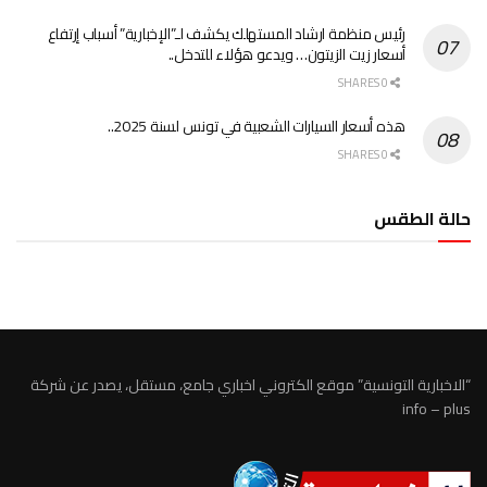
رئيس منظمة ارشاد المستهلك يكشف لـ”الإخبارية” أسباب إرتفاع
أسعار زيت الزيتون… ويدعو هؤلاء للتدخل..
0 SHARES
هذه أسعار السيارات الشعبية في تونس لسنة 2025..
0 SHARES
حالة الطقس
الطقس تونس
“الاخبارية التونسية” موقع الكتروني اخباري جامع، مستقل، يصدر عن شركة
info – plus