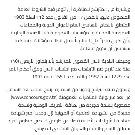
ويشترط في المترشح للمناظرة أن تتوفر فيه الشروط العامة
المنصوص عليها بالفصل 17 من القانون عدد 112 لسنة 1983
المتعلق بالنظام الأساسي العام لأعوان الدولة والجماعات
العمومية المحلية والمؤسسات العمومية ذات الصبغة الإدارية
وأن يكون قادراً على القيام بأعمال تتطلب مؤهلات بدنية كما
يستحسن أن يكون متعلماً.
وضبطت البلدية السن القصوى للمترشح بألا يتجاوز الأربعين (40)
سنة عند تاريخ ختم الترشحات مع احتساب السن وفق أحكام الأمر
عدد 1229 لسنة 1982 والأمر عدد 1551 لسنة 1992.
ويتكون ملف الترشح وجوبا من استمارة ترشح تسحب بعد التسجيل
عن بعد عبر بوابة المناظرات العمومية (www.concours.gov.tn)
مصحوبة بنسخة مجردة من بطاقة التعريف الوطنية ونسخة
مجردة من الشهادة العلمية أو المهنية (إن وجدت) مع شهادة
معادلة للشهادات الأجنبية فضلا عن ظرفين خالصين معلوم البريد
يحملان الاسم واللقب والعنوان الشخصي للمترشح.