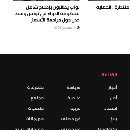
منتظرة ..الحماية
نواب يطالبون بإصلاح شامل
لمنظومة الدواء في تونس وسط
جدل حول مراجعة الأسعار
4 أغسطس 2026
القائمة
أخبار
سياسة
متفرقات
أمن
عالمية
مجتمع
اقتصاد
عربية
ملتقيات
بلاغ
غير مصنف
مهرجانات
تكنولوجيا
غير مصنف
مهرجانات عربية