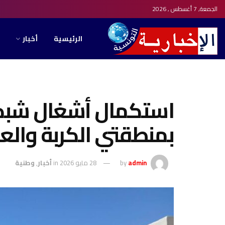
الجمعة, 7 أغسطس , 2026
الرئيسية
أخبار
استكمال أشغال شبكت
بمنطقتي الكربة وال
admin
by
28 مايو 2026
in
أخبار
,
وطنية