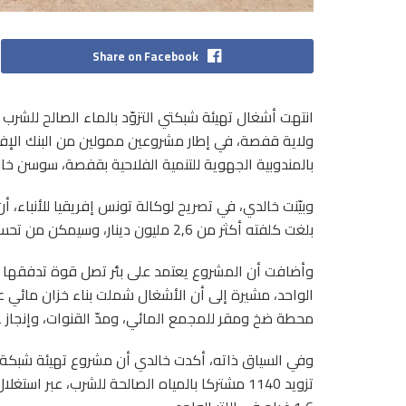
Share on Facebook
انتهت أشغال تهيئة شبكتي التزوّد بالماء الصالح للشر
ولاية قفصة، في إطار مشروعين ممولين من البنك الإفريق
بالمندوبية الجهوية للتنمية الفلاحية بقفصة، سوسن خا
وبيّنت خالدي، في تصريح لوكالة تونس إفريقيا للأنباء، 
بلغت كلفته أكثر من 2,6 مليون دينار، وسيمكن من تحسين خدمات التزوّد بالماء لفائدة 850 مشتركا.
محطة ضخ ومقر للمجمع المائي، ومدّ القنوات، وإنجاز 62 منشأة مائية و170 ربطا فرديا.
وفي السياق ذاته، أكدت خالدي أن مشروع تهيئة شبكة ا