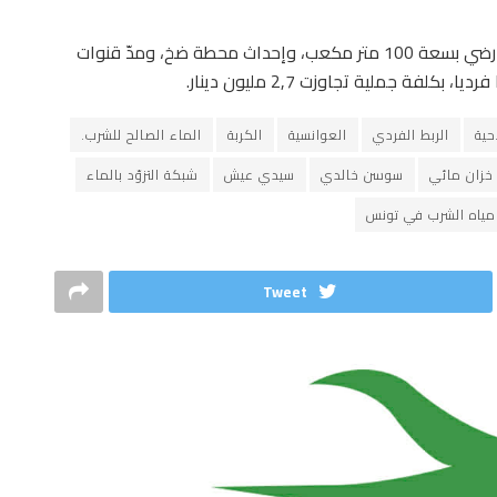
وأوضحت أن مكونات المشروع تضمنت بناء خزان مائي أرضي بسعة 100 متر مكعب، وإحداث محطة ضخ، ومدّ قنوات
حية
الربط الفردي
العوانسية
الكربة
الماء الصالح للشرب.
خزان مائي
سوسن خالدي
سيدي عيش
شبكة التزوّد بالماء
مياه الشرب في تونس
Tweet