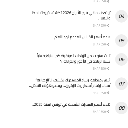
0 SHARES
توقعات ماغي فرح للأبراج 2026 تكشف خريطة الحظ
والتغيير..
0 SHARES
هذه أسعار الكراس المدعم لهذا العام..
0 SHARES
ثلاث سنوات من الزيادات المرتقبة: كم ستبلغ فعلياً
نسبة الزيادة في الأجور والجرايات..؟
0 SHARES
رئيس منظمة ارشاد المستهلك يكشف لـ”الإخبارية”
أسباب إرتفاع أسعار زيت الزيتون… ويدعو هؤلاء للتدخل..
0 SHARES
هذه أسعار السيارات الشعبية في تونس لسنة 2025..
0 SHARES