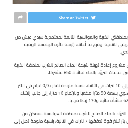
Share on Twitter
ب بمنطقتي الكربة والعوانسية التابعة لمعتمدية سيدي عيش من
ي للتنمية، وفق ما أعلنته رئيسة دائرة الهندسة الريفية
لدي.
أن مشروع إعادة تهيئة شبكة الماء الصالح للشرب بمنطقة الكربة
وأضافت أن المشروع يعتمد على بئر تصل قوة تدفقها إلى 10 لترات في الثانية، بنسبة ملوحة تقدّر بـ0,9 غرام في اللتر
الواحد، مشيرة إلى أن الأشغال شملت بناء خزان مائي علوي بسعة 50 مترا مكعبا وبارتفاع 16 مترا، إلى جانب إنشاء
لتزوّد بالماء الصالح للشرب بمنطقة العوانسية سيمكن من
تزويد 1140 مشتركا بالمياه الصالحة للشرب، عبر استغلال بئر تبلغ قوة تدفقها 7 لترات في الثانية، بنسبة ملوحة تصل إلى