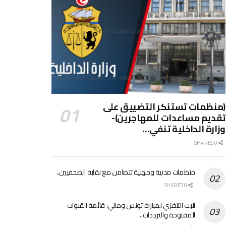
(منظمات تستنكر التضييق على
تقديم مساعدات للمهاجرين)-
وزارة الداخلية تنفي…
0 SHARES
منظمات مدنية ومهنية تتضامن مع نقابة الصحفيين..
0 SHARES
البث التلفزي لمباراة تونس ومالي: قائمة القنوات
المفتوحة والترددات..