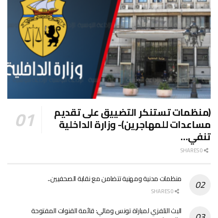
(منظمات تستنكر التضييق على تقديم
مساعدات للمهاجرين)- وزارة الداخلية
تنفي…
0 SHARES
منظمات مدنية ومهنية تتضامن مع نقابة الصحفيين..
0 SHARES
البث التلفزي لمباراة تونس ومالي: قائمة القنوات المفتوحة