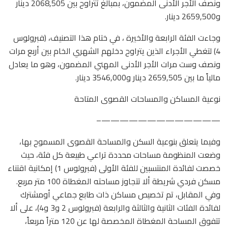
ونصف الأجر الأدنى المضمون، بمبالغ تتراوح بين 2068,505 دينار
و2659,500 دينار.
وجاءت الفئة الرابعة والأخيرة ، في ختام هذا التصنيف، (فبرولوس
4) لتغطي الأجراء الذين يتراوح دخلهم الشهري الخام بين أربع مرات
ونصف وست مرات الأجر الأدنى المهني المضمون، وهو ما يعادل
مالياً ما بين 2659,505 دينار و3546,000 دينار.
نوعية المساكن والمساحات القصوى المتاحة
—————————————–
وفيما يتعلق بنوعية السكن والمساحة القصوى المسموح بها،
وضعت المنظومة مساحات محددة تراعي طبيعة كل فئة، حيث
خصصت لفائدة المنتسبين للفئة الأولى (فبرولوس 1) إمكانية اقتناء
مسكن فردي شريطة ألا تتجاوز مساحته المغطاة 100 متر مربع.
وفي المقابل، تم تخصيص مساكن ذات طابع جماعي أومشترك
لفائدة الفئات الثانية والثالثة والرابعة (فبرولوس 2 و3 و4)، على ألا
تتفوق المساحة المغطاة المخصصة لها عن 120 متراً مربعاً،