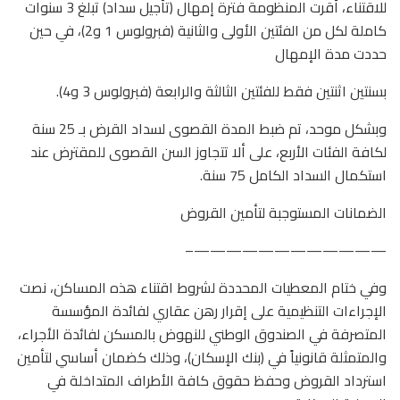
للاقتناء، أقرت المنظومة فترة إمهال (تأجيل سداد) تبلغ 3 سنوات
كاملة لكل من الفئتين الأولى والثانية (فبرولوس 1 و2)، في حين
حددت مدة الإمهال
بسنتين اثنتين فقط للفئتين الثالثة والرابعة (فبرولوس 3 و4).
وبشكل موحد، تم ضبط المدة القصوى لسداد القرض بـ 25 سنة
لكافة الفئات الأربع، على ألا تتجاوز السن القصوى للمقترض عند
استكمال السداد الكامل 75 سنة.
الضمانات المستوجبة لتأمين القروض
————————————–
وفي ختام المعطيات المحددة لشروط اقتناء هذه المساكن، نصت
الإجراءات التنظيمية على إقرار رهن عقاري لفائدة المؤسسة
المتصرفة في الصندوق الوطني للنهوض بالمسكن لفائدة الأجراء،
والمتمثلة قانونياً في (بنك الإسكان)، وذلك كضمان أساسي لتأمين
استرداد القروض وحفظ حقوق كافة الأطراف المتداخلة في