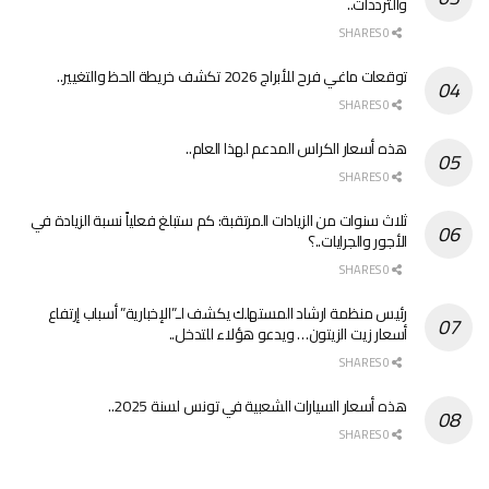
والترددات..
0 SHARES
توقعات ماغي فرح للأبراج 2026 تكشف خريطة الحظ والتغيير..
0 SHARES
هذه أسعار الكراس المدعم لهذا العام..
0 SHARES
ثلاث سنوات من الزيادات المرتقبة: كم ستبلغ فعلياً نسبة الزيادة في
الأجور والجرايات..؟
0 SHARES
رئيس منظمة ارشاد المستهلك يكشف لـ”الإخبارية” أسباب إرتفاع
أسعار زيت الزيتون… ويدعو هؤلاء للتدخل..
0 SHARES
هذه أسعار السيارات الشعبية في تونس لسنة 2025..
0 SHARES