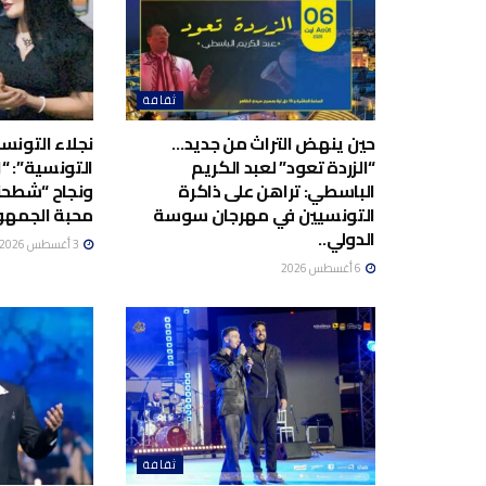
ثقافة
حين ينهض التراث من جديد…
نجلاء التونسية
“الزردة تعود” لعبد الكريم
التونسية”: “ا
الباسطي: تراهن على ذاكرة
ونجاح “شطحن
التونسيين في مهرجان سوسة
محبة الجمهو
الدولي..
3 أغسطس 2026
6 أغسطس 2026
ثقافة