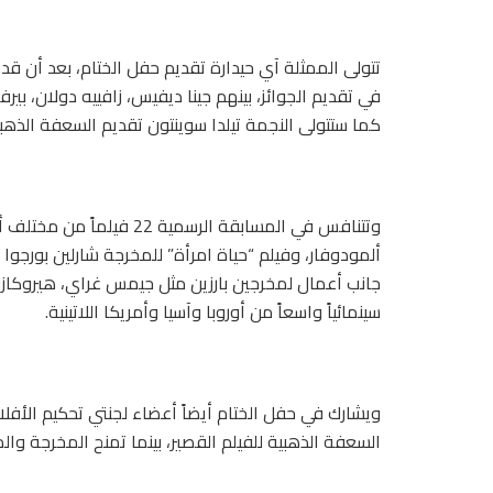
تتولى الممثلة آي حيدارة تقديم حفل الختام، بعد أن ق
في تقديم الجوائز، بينهم جينا ديفيس، زافييه دولان، بيرف
كما ستتولى النجمة تيلدا سوينتون تقديم السعفة الذهبية 
وتتنافس في المسابقة الرسمية
ألمودوفار، وفيلم “حياة امرأة” للمخرجة شارلين بورجوا ت
جانب أعمال لمخرجين بارزين مثل جيمس غراي، هيروكازو 
سينمائياً واسعاً من أوروبا وآسيا وأمريكا اللاتينية.
ويشارك في حفل الختام أيضاً أعضاء لجنتي تحكيم الأفلا
السعفة الذهبية للفيلم القصير، بينما تمنح المخرجة وال