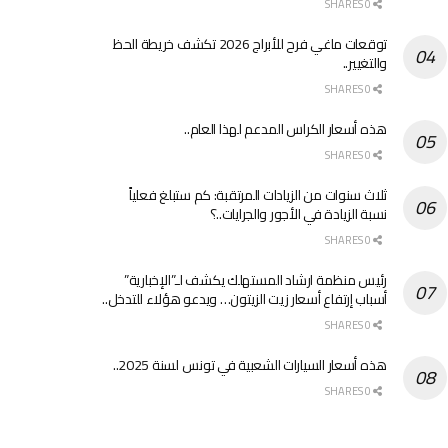
0 SHARES
توقعات ماغي فرح للأبراج 2026 تكشف خريطة الحظ
والتغيير..
0 SHARES
هذه أسعار الكراس المدعم لهذا العام..
0 SHARES
ثلاث سنوات من الزيادات المرتقبة: كم ستبلغ فعلياً
نسبة الزيادة في الأجور والجرايات..؟
0 SHARES
رئيس منظمة ارشاد المستهلك يكشف لـ”الإخبارية”
أسباب إرتفاع أسعار زيت الزيتون… ويدعو هؤلاء للتدخل..
0 SHARES
هذه أسعار السيارات الشعبية في تونس لسنة 2025..
0 SHARES