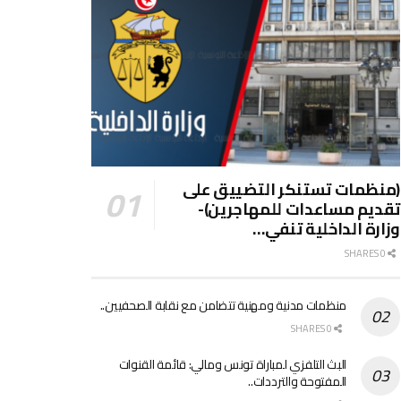
(منظمات تستنكر التضييق على
تقديم مساعدات للمهاجرين)-
وزارة الداخلية تنفي…
0 SHARES
منظمات مدنية ومهنية تتضامن مع نقابة الصحفيين..
0 SHARES
البث التلفزي لمباراة تونس ومالي: قائمة القنوات
المفتوحة والترددات..