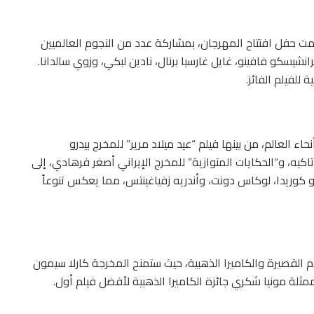
دمت حفل افتتاح المهرجان، بمشاركة عدد من النجوم العالميين
رانشيسكو فافينو، غايل غارسيا برنال، نادين لبكي، وزوي سالدانا.
للفيلم الفائز.
 22 فيلماً من مختلف أنحاء العالم، من بينها فيلم “عيد ميلاد مرير” للمخرج بيدرو
اكيه، و“الحكايات المتوازية” للمخرج الإيراني أصغر فرهادي، إلى
كوريدا، لوكاس دونت، وأندريه زفياغينتس، مما يعكس تنوعاً
م القصيرة والكاميرا الذهبية، حيث ستمنح المخرجة كارلا سيمون
ممثلة مونيا شكري جائزة الكاميرا الذهبية لأفضل فيلم أول.