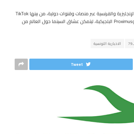
وأعلن المهرجان أن حفل الختام سيُبث مباشرة باللغتين الإنجليزية والفرنسية عبر منصات وقنوات دولية، من بينها TikTok
Brut وFrance 2 وRAI الإيطالية وTelefónica الإسبانية وProximus البلجيكية، ليتمكن عشاق السينما حول العالم من
الاخبارية التونسية
Tweet