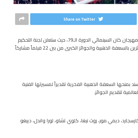
Share on Twitter
تتجه أنظار عشاق السينما مساء السبت إلى حفل اختتام مهرجان كان السينمائي الدورة الـ79، حيث ستعلن لجنة التحكيم
برئاسة المخرج الكوري الجنوبي بارك تشان ووك عن الفائزين بالسعفة الذهبية والجوائز الكبرى من بين 22 فيلماً مشاركاً
سند بمنحها السعفة الذهبية الفخرية تقديراً لمسيرتها الفنية
المية لتقديم الجوائز.
سجارد، ديمي مور، روث نيغا، كلوي تشاو، لورا واندل، دييغو