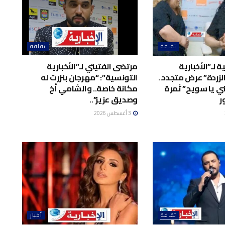
ثقافة
ثقافة
 لـ”الأخبارية
مرتضى الفتيتي لـ”الأخبارية
لزردة” عرض متجدد..
التونسية”: “مهرجان بنزرت له
ي يا سويح” ثمرة
مكانة خاصة.. والشامي أخ
ر
وصديق عزيز”..
3 أغسطس 2026
ثقافة
أخبار