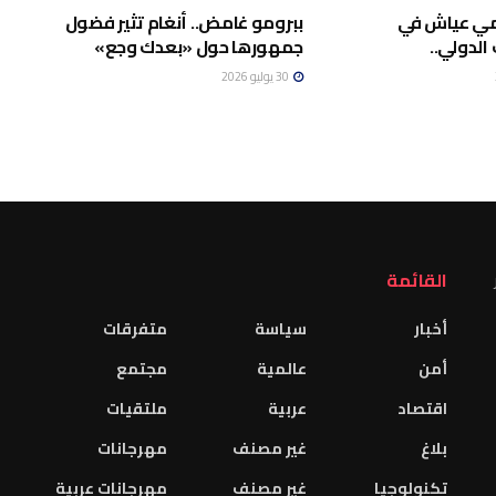
امي عياش في
ببرومو غامض.. أنغام تثير فضول
الدولي..
جمهورها حول «بعدك وجع»
30 يوليو 2026
القائمة
أخبار
سياسة
متفرقات
أمن
عالمية
مجتمع
اقتصاد
عربية
ملتقيات
بلاغ
غير مصنف
مهرجانات
تكنولوجيا
غير مصنف
مهرجانات عربية