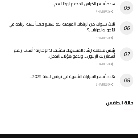
هذه أسعار الكراس المدعم لهذا العام..
0 SHARES
ثلاث سنوات من الزيادات المرتقبة: كم ستبلغ فعلياً نسبة الزيادة في
الأجور والجرايات..؟
0 SHARES
رئيس منظمة ارشاد المستهلك يكشف لـ”الإخبارية” أسباب إرتفاع
أسعار زيت الزيتون… ويدعو هؤلاء للتدخل..
0 SHARES
هذه أسعار السيارات الشعبية في تونس لسنة 2025..
0 SHARES
حالة الطقس
الطقس تونس