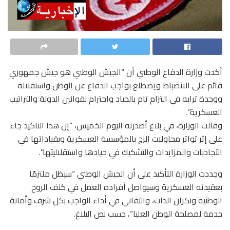
أكدت وزارة الدفاع الوطني أن “الجيش الوطني هو جيش جمهوري
قائم على الانضباط ويضطلع بواجب الدفاع عن الوطن واستقلاله
ووحدة ترابه في التزام تام بالحياد واحترام لقوانين الدولة والتراتيب
العسكرية”.
وقالت الوزارة، في بلاغ أصدرته اليوم الخميس، “إن هذا التاكيد جاء
على إثر تواتر محاولات الزج بالمؤسسة العسكرية وبقياداتها في
التجاذبات والمزايدات والتشكيك في حيادها واستقلاليتها”.
وجددت الوزارة التأكيد على أن الجيش الوطني “سيظل ملتزمًا
بعقيدته العسكرية وسيواصل أفراده العمل في كنف الروح
الوطنية ونكران الذات، والتفاني في أداء الواجب بكل شرف وأمانة
خدمة لمصلحة الوطن العليا”، حسب نص البلاغ.