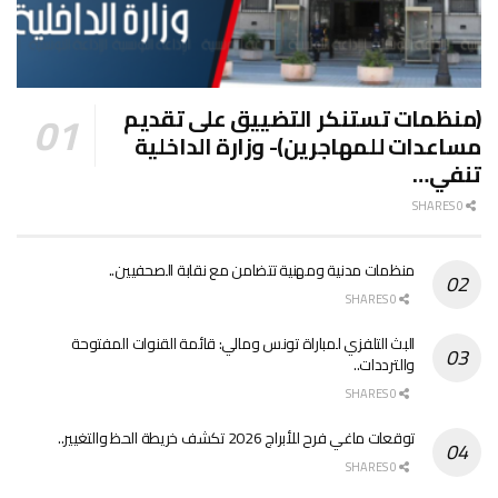
(منظمات تستنكر التضييق على تقديم
مساعدات للمهاجرين)- وزارة الداخلية
تنفي…
0 SHARES
منظمات مدنية ومهنية تتضامن مع نقابة الصحفيين..
0 SHARES
البث التلفزي لمباراة تونس ومالي: قائمة القنوات المفتوحة
والترددات..
0 SHARES
توقعات ماغي فرح للأبراج 2026 تكشف خريطة الحظ والتغيير..
0 SHARES