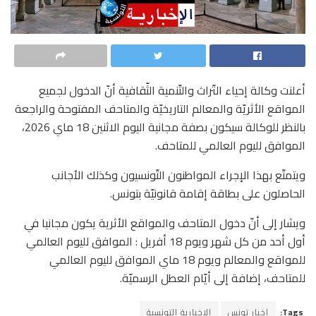
أعلنت وكالة إحياء التّراث والتّنمية الثّقافية أنّ الدخول لجميع
المواقع الأثريّة والمعالم التاريخيّة والمتاحف المفتوحة والراجعة
بالنظر للوكالة سيكون بصفة مجانية اليوم الاثنين 18 ماي 2026،
الموافق لليوم العالمي للمتاحف.
ويتمتّع بهذا الإجراء المواطنون التّونسيون وكذلك الأجانب
الحاصلون على بطاقة إقامة قانونيّة بتونس.
ويشار إلى أنّ دخول المتاحف والمواقع الأثرية يكون مجانيا في
أول أحد من كل شهر ويوم 18 أفريل : الموافق لليوم العالمي
للمواقع والمعالم ويوم 18 ماي الموافق لليوم العالمي
للمتاحف، إضافة إلى أيّام العطل الرسميّة.
Tags:
اخبار تونس
الاخبارية التونسية