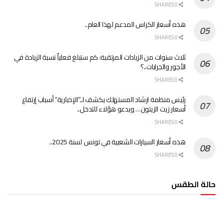
0 SHARES
هذه أسعار الكراس المدعم لهذا العام..
0 SHARES
ثلاث سنوات من الزيادات المرتقبة: كم ستبلغ فعلياً نسبة الزيادة في
الأجور والجرايات..؟
0 SHARES
رئيس منظمة ارشاد المستهلك يكشف لـ”الإخبارية” أسباب إرتفاع
أسعار زيت الزيتون… ويدعو هؤلاء للتدخل..
0 SHARES
هذه أسعار السيارات الشعبية في تونس لسنة 2025..
0 SHARES
حالة الطقس
الطقس تونس