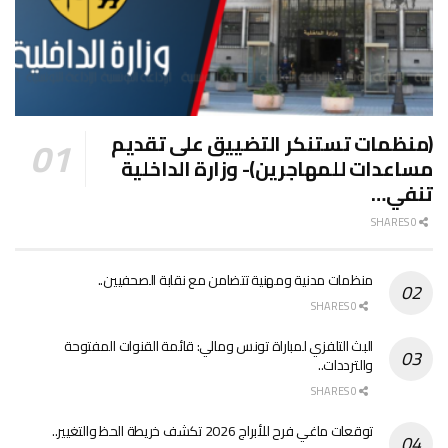
(منظمات تستنكر التضييق على تقديم
مساعدات للمهاجرين)- وزارة الداخلية
تنفي…
0 SHARES
منظمات مدنية ومهنية تتضامن مع نقابة الصحفيين..
0 SHARES
البث التلفزي لمباراة تونس ومالي: قائمة القنوات المفتوحة
والترددات..
0 SHARES
توقعات ماغي فرح للأبراج 2026 تكشف خريطة الحظ والتغيير..