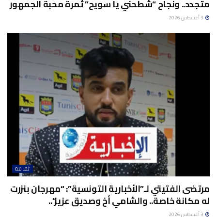
متجدد.. ونجاح “شطحني يا سويح” ثمرة محبة الجمهور
3 أغسطس 2026
ثقافة
مرتضى الفتيتي لـ”الأخبارية التونسية”: “مهرجان بنزرت
له مكانة خاصة.. والشامي أخ وصديق عزيز”..
3 أغسطس 2026