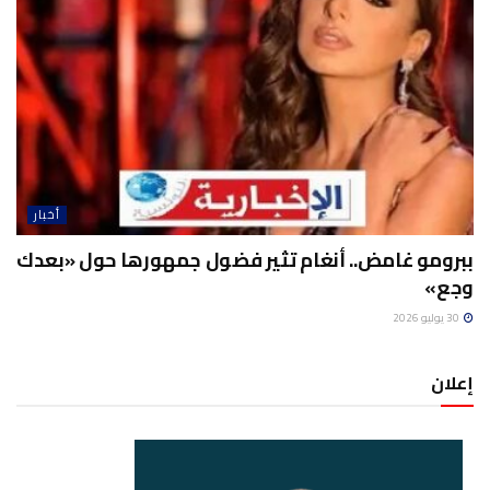
أخبار
ببرومو غامض.. أنغام تثير فضول جمهورها حول «بعدك
وجع»
30 يوليو 2026
إعلان