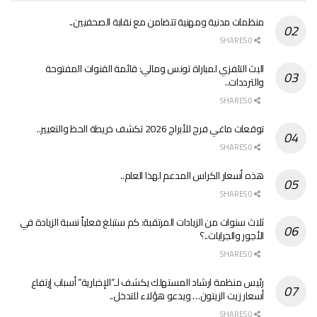
منظمات مدنية ومهنية تتضامن مع نقابة الصحفيين..
0 SHARES
البث التلفزي لمباراة تونس ومالي: قائمة القنوات المفتوحة
والترددات..
0 SHARES
توقعات ماغي فرح للأبراج 2026 تكشف خريطة الحظ والتغيير..
0 SHARES
هذه أسعار الكراس المدعم لهذا العام..
0 SHARES
ثلاث سنوات من الزيادات المرتقبة: كم ستبلغ فعلياً نسبة الزيادة في
الأجور والجرايات..؟
0 SHARES
رئيس منظمة ارشاد المستهلك يكشف لـ”الإخبارية” أسباب إرتفاع
أسعار زيت الزيتون… ويدعو هؤلاء للتدخل..
0 SHARES