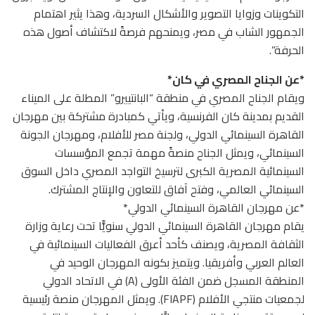
التكوينات وزوايا التصوير والأشكال السردية، وهذا يثير اهتمام
الجمهور الشاب في مصر، ويمنحهم فرصةً لاكتشاف أصول هذه
الحرفة”.
*عن الجناح المصري في كان*
ويقام الجناح المصري في منطقة “البانتييرو” المطلة على الميناء
القديم بمدينة كان الفرنسية، ويأتي كمبادرة مشتركة بين مهرجان
القاهرة السينمائي الدولي، ولجنة مصر للأفلام، ومهرجان الجونة
السينمائي، ويمثل الجناح منصةً مهمة تجمع المؤسسات
السينمائية المصرية الكبرى لترسيخ التواجد المصري داخل السوق
السينمائي العالمي، وفتح آفاق للتعاون والإنتاج المشترك.
*عن مهرجان القاهرة السينمائي الدولي*
يقام مهرجان القاهرة السينمائي الدولي سنويًّا تحت رعاية وزارة
الثقافة المصرية، ويصنف كأحد أعرق الفعاليات السينمائية في
العالم العربي وأفريقيا. ويتميز بكونه المهرجان الوحيد في
المنطقة المسجل ضمن الفئة الأولى (A) في الاتحاد الدولي
لجمعيات منتجي الأفلام (FIAPF). ويمثل المهرجان منصة رئيسية