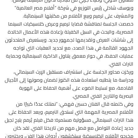
ويوسف شاذلي رئيس التوزيع في شركة “أفلام مصر العالمية”
والمشرف على ترميم وبيع الأفلام من مكتبتها السينمائية.
خصصت الجلسة لمناقشة قضايا ترميم وعرض كلاسيكيات السينما
المصرية، والبحث في السبل الكفيلة بإعادة هذه الأعمال الخالدة
إلى شاشات العرض وتقديمها لجمهور جديد. ويستعرض المتحدثون
الجهود القائمة في هذا الصدد، مع تحديد العقبات التي تواجه
عمليات الحفظ، في حوار معمق يتناول الذاكرة السينمائية وحماية
التراث الفني.
وركزت محاور الجلسة على استشراف مستقبل الإرث السينمائي،
ودراسة ما يتطلبه استعادة هذه الكنوز لضمان وصولها إلى الأجيال
القادمة، مع تسليط الضوء على أهمية الحفاظ على الهوية
البصرية والتاريخ الفني المصري.
وفي كلمته قال الفنان حسين فهمي: “نمتلك عددًا كبيرًا من
الأفلام المصرية المهمة التي تستحق الترميم، ويعد الحفاظ على
هذا التراث السينمائي مسؤولية مستمرة؛ فكل فيلم يُرمم يتيح لجيل
جديد إعادة التواصل مع فصل مهم من تاريخنا الفني. لقد كان
مخرجو الأفلام الكلاسيكية يستكشفون أدوات هذا الفن، ويختبرون