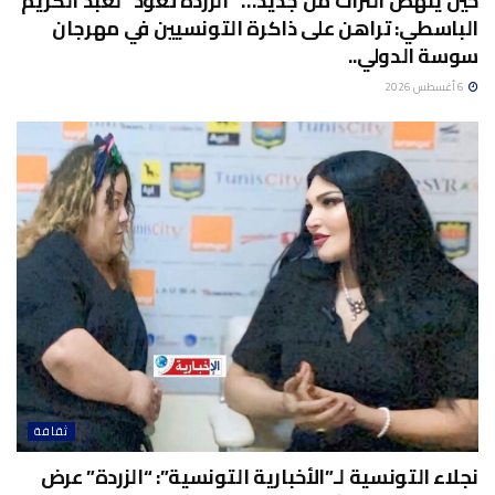
حين ينهض التراث من جديد… “الزردة تعود” لعبد الكريم
الباسطي: تراهن على ذاكرة التونسيين في مهرجان
سوسة الدولي..
6 أغسطس 2026
ثقافة
نجلاء التونسية لـ”الأخبارية التونسية”: “الزردة” عرض