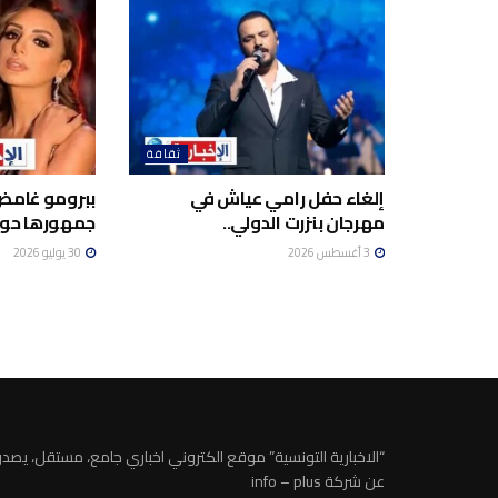
ثقافة
إلغاء حفل رامي عياش في
ببرومو غامض.
مهرجان بنزرت الدولي..
جمهورها حول
3 أغسطس 2026
30 يوليو 2026
“الاخبارية التونسية” موقع الكتروني اخباري جامع، مستقل، يصدر
عن شركة info – plus