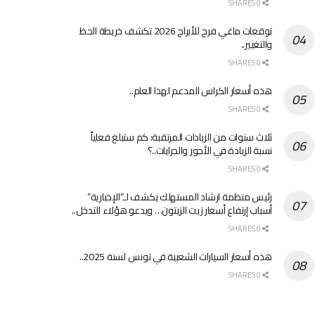
0 SHARES
توقعات ماغي فرح للأبراج 2026 تكشف خريطة الحظ
والتغيير..
0 SHARES
هذه أسعار الكراس المدعم لهذا العام..
0 SHARES
ثلاث سنوات من الزيادات المرتقبة: كم ستبلغ فعلياً
نسبة الزيادة في الأجور والجرايات..؟
0 SHARES
رئيس منظمة ارشاد المستهلك يكشف لـ”الإخبارية”
أسباب إرتفاع أسعار زيت الزيتون… ويدعو هؤلاء للتدخل..
0 SHARES
هذه أسعار السيارات الشعبية في تونس لسنة 2025..
0 SHARES