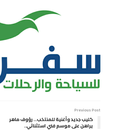
Previous Post
كليب جديد وأغنية للمنتخب… رؤوف ماهر
يراهن على موسم فني استثنائي..