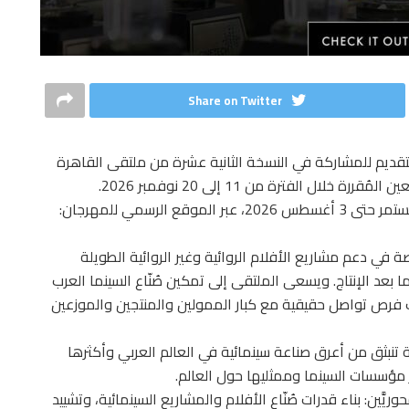
Share on Twitter
لتقديم للمشاركة في النسخة الثانية عشرة من ملتقى القاهرة
ال الفترة من 11 إلى 20 نوفمبر 2026.
يبدأ استقبال الطلبات اعتبارًا من اليوم 10 مايو 2026، ويستمر حتى 3 أغسطس 2026، عبر الموقع الرسمي للمهرجان:
 في دعم مشاريع الأفلام الروائية وغير الروائية الطويلة
 بعد الإنتاج. ويسعى الملتقى إلى تمكين صُنّاع السينما العرب
نب فرص تواصل حقيقية مع كبار الممولين والمنتجين والموزعين
اونية تنبثق من أعرق صناعة سينمائية في العالم العربي وأكثرها
ز مؤسسات السينما وممثليها حول العالم.
يَّين: بناء قدرات صُنّاع الأفلام والمشاريع السينمائية، وتشييد