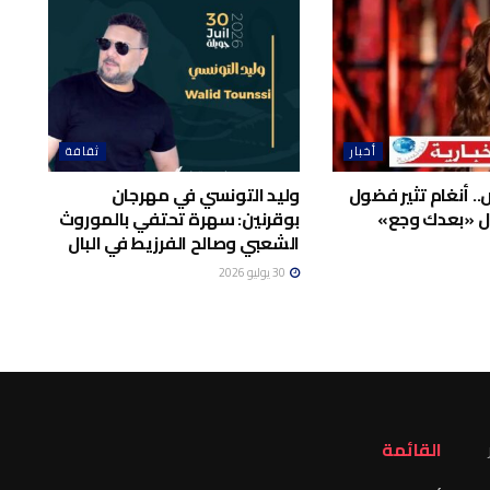
أخبار
ثقافة
. أنغام تثير فضول
وليد التونسي في مهرجان
 «بعدك وجع»
بوقرنين: سهرة تحتفي بالموروث
الشعبي وصالح الفرزيط في البال
30 يوليو 2026
القائمة