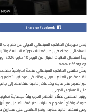
Share on Facebook
يُعلن مهرجان القاهرة السينمائي الدولي عن فتح باب ا
السينمائي، وذلك في إطار فعاليات دورته السابعة والأربعين المُقررة خل
www.ciff.org.eg
يمثّل ملتقى القاهرة السينمائي منصةً احترافيةً متخصصة
القادمة من العالم العربي، وذلك في مرحلتَي التطوير وما
عبر تقديم منح مالية وخدمات إنتاجية متكاملة، إلى جا
على المستوى الدولي.
ويُتيح الملتقى لصُنّاع الأفلام العرب بيئةً سينمائيةً تع
حيويةً، وتفتح أمامهم مسارات احترافية للتفاعل مع أبر
وفي نسخته الثانية عشرة، يرتكز الملتقى على مسارَين محور