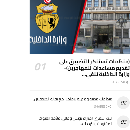
(منظمات تستنكر التضييق على
تقديم مساعدات للمهاجرين)-
وزارة الداخلية تنفي…
0 SHARES
منظمات مدنية ومهنية تتضامن مع نقابة الصحفيين..
0 SHARES
البث التلفزي لمباراة تونس ومالي: قائمة القنوات
المفتوحة والترددات..