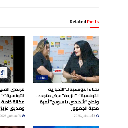
Related
Posts
ثقافة
نجلاء التونسية لـ”الأخبارية
مرتضى الفتيتي
التونسية”: “الزردة” عرض متجدد..
التونسية”: “م
ونجاح “شطحني يا سويح” ثمرة
مكانة خاصة..
محبة الجمهور
وصديق عزيز”.
3 أغسطس 2026
3 أغسطس 2026