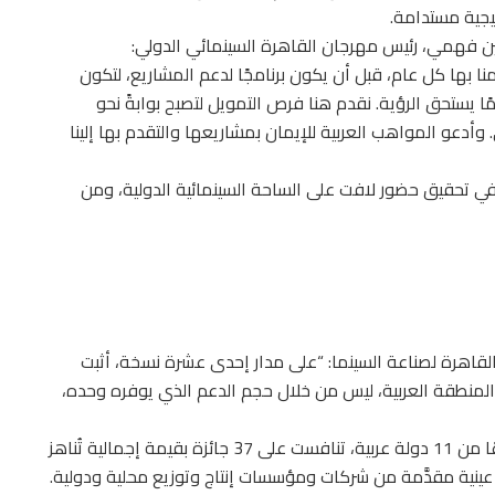
يجية مستدامة.
ن فهمي، رئيس مهرجان القاهرة السينمائي الدولي:
نا بها كل عام، قبل أن يكون برنامجًا لدعم المشاريع، لتكون
ا يستحق الرؤية. نقدم هنا فرص التمويل لتصبح بوابةً نحو
. وأدعو المواهب العربية للإيمان بمشاريعها والتقدم بها إلينا
 تحقيق حضور لافت على الساحة السينمائية الدولية، ومن
القاهرة لصناعة السينما: “على مدار إحدى عشرة نسخة، أثبت
لمنطقة العربية، ليس من خلال حجم الدعم الذي يوفره وحده،
وقد شهدت الدورة الماضية (2025) مشاركة 16 مشروعًا من 11 دولة عربية، تنافست على 37 جائزة بقيمة إجمالية تُناهز