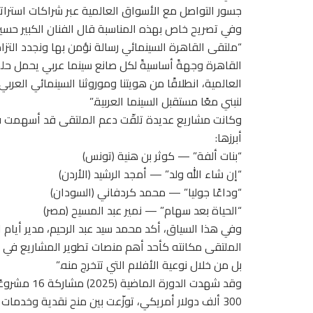
جسور التواصل مع الأسواق العالمية عبر شراكات استرات
وفي تصريح خاص بهذه المناسبة قال الفنان الكبير حسي
“ملتقى القاهرة السينمائي رسالة نؤمن بها ونجدد التزام
القاهرة وجهةً أساسيةً لكل صانع سينما عربي يحمل حلمً
العالمية، انطلاقًا من هويتنا وموروثنا السينمائي العربي
لنبني معًا مستقبل السينما العربية.”
وكانت مشاريع عديدة تلقّت دعم الملتقى قد أسهمت في
أبرزها:
“بنات ألفة” — كوثر بن هنية (تونس)
“إن شاء الله ولد” — أمجد الرشيد (الأردن)
“وداعًا جوليا” — محمد كردفاني (السودان)
“الحياة بعد سهام” — نمير عبد المسيح (مصر)
وفي هذا السياق، أكد محمد سيد عبد الرحيم، مدير أيام 
الملتقى مكانته كأحد أهم منصات تطوير المشاريع في ا
بل من خلال نوعية الأفلام التي تتخرج منه.”
300 ألف دولار أمريكي، توزّعت بين منح نقدية وخدمات عينية مقدَّمة من شركات ومؤسسات إنتاج وتوزيع محلية ودولية.