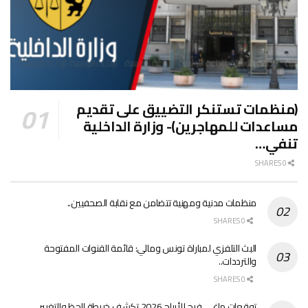
(منظمات تستنكر التضييق على تقديم
مساعدات للمهاجرين)- وزارة الداخلية
تنفي…
0 SHARES
منظمات مدنية ومهنية تتضامن مع نقابة الصحفيين..
0 SHARES
البث التلفزي لمباراة تونس ومالي: قائمة القنوات المفتوحة
والترددات..
0 SHARES
توقعات ماغي فرح للأبراج 2026 تكشف خريطة الحظ والتغيير..