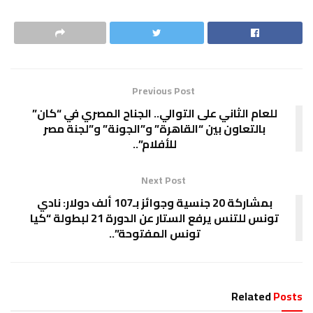
Previous Post
للعام الثاني على التوالي.. الجناح المصري في “كان”
بالتعاون بين “القاهرة” و”الجونة” و”لجنة مصر
للأفلام”..
Next Post
بمشاركة 20 جنسية وجوائز بـ107 ألف دولار: نادي
تونس للتنس يرفع الستار عن الدورة 21 لبطولة “كيا
تونس المفتوحة”..
Related
Posts