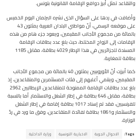
والتقاعد تمثل أبرز دوافع الإقامة القانونية بتونس.
وأضافت في ردها على السؤال الذى نشره البرلمان اليوم الخميس
على موقعه الرسمي، أنّ مواطني البلدان العربية يمثلون 43
بالمائة من مجموع الأجانب المقيمين، ويعود جزء هام من هذه
الإقامات إلى الزواج المختلط، حيث بلغ عدد بطاقات الإقامة
المسندة للجزائريين في هذا الإطار 4029 بطاقة، مقابل 1185
بطاقة للمغاربة.
كما أبرزت أنّ الأوروبيين يمثلون 40 بالمائة من مجموع الأجانب
المقيمين، وينتمي أغلبهم إلى فئات المستثمرين والمتقاعدين، إذ
بلغ عدد بطاقات الإقامة الممنوحة للمتقاعدين الإيطاليين 2962
بطاقة، مقابل 646 بطاقة في إطار الشغل والاستثمار. أما بالنسبة
للفرنسيين، فقد تم إسناد 1017 بطاقة إقامة في إطار الشغل
والاستثمار و1861 بطاقة لفائدة المتقاعدين، وفق ما ورد في ردّ
الوزارة.
Tags:
الاحوال الجوية
الاخبارية التونسية
وزارة الداخلية