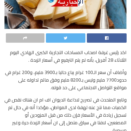
اكد رئيس غرفة اصحاب المساحات التجارية الكبرى الهادي اليوم
الثلاثاء 28 أفريل، بأنه لم يتم الترفيع في أسعار الزبدة .
وأضاف أن سعر الـ100 غرام يباع حاليا بـ3900 مليم، و200 غرام في
حدود7700 مليم وليس بـ8200 مليم وفق ماتم تداوله على
مواقع التواصل الاجتماعي على حد قوله.
وتابع المتحدث في تصريح لاذاعة الديوان اف ام ان هناك نقص في
الكميات مما نتج عنه لهفة لدى المواطن، مؤكدا أنه في حال تم
تسجيل زيادة في الأسعار فإن ذلك من قبل المزودين أو
المصنعين، لافتا في سياق متصل إلى ان أسعار الزبدة حرة وغير
مسعرة.