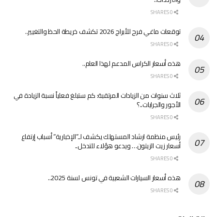
0 SHARES
توقعات ماغي فرح للأبراج 2026 تكشف خريطة الحظ والتغيير..
0 SHARES
هذه أسعار الكراس المدعم لهذا العام..
0 SHARES
ثلاث سنوات من الزيادات المرتقبة: كم ستبلغ فعلياً نسبة الزيادة في
الأجور والجرايات..؟
0 SHARES
رئيس منظمة ارشاد المستهلك يكشف لـ”الإخبارية” أسباب إرتفاع
أسعار زيت الزيتون… ويدعو هؤلاء للتدخل..
0 SHARES
هذه أسعار السيارات الشعبية في تونس لسنة 2025..
0 SHARES