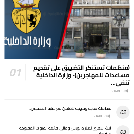
(منظمات تستنكر التضييق على تقديم
مساعدات للمهاجرين)- وزارة الداخلية
تنفي…
0 SHARES
منظمات مدنية ومهنية تتضامن مع نقابة الصحفيين..
0 SHARES
البث التلفزي لمباراة تونس ومالي: قائمة القنوات المفتوحة
والترددات..