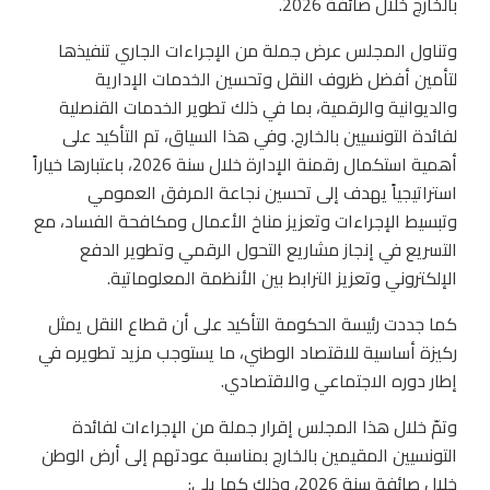
بالخارج خلال صائفة 2026.
وتناول المجلس عرض جملة من الإجراءات الجاري تنفيذها
لتأمين أفضل ظروف النقل وتحسين الخدمات الإدارية
والديوانية والرقمية، بما في ذلك تطوير الخدمات القنصلية
لفائدة التونسيين بالخارج. وفي هذا السياق، تم التأكيد على
أهمية استكمال رقمنة الإدارة خلال سنة 2026، باعتبارها خياراً
استراتيجياً يهدف إلى تحسين نجاعة المرفق العمومي
وتبسيط الإجراءات وتعزيز مناخ الأعمال ومكافحة الفساد، مع
التسريع في إنجاز مشاريع التحول الرقمي وتطوير الدفع
الإلكتروني وتعزيز الترابط بين الأنظمة المعلوماتية.
كما جددت رئيسة الحكومة التأكيد على أن قطاع النقل يمثل
ركيزة أساسية للاقتصاد الوطني، ما يستوجب مزيد تطويره في
إطار دوره الاجتماعي والاقتصادي.
وتمّ خلال هذا المجلس إقرار جملة من الإجراءات لفائدة
التونسيين المقيمين بالخارج بمناسبة عودتهم إلى أرض الوطن
خلال صائفة سنة 2026، وذلك كما يلي: