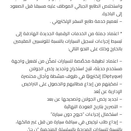
واستخلاص الطابع الجبائي الموظف عليه مسبقا قبل الصعود
إلى الباخرة.
– تعميم خدمة طابع السفر الإلكتروني .
* اعتماد جملة من الخدمات الرقمية الجديدة الهادفة إلى
تبسيط إجراءات تسجيل السيارات بالنسبة للتونسيين المقيمين
بالخارج وذلك على النحو التالي:
– اعتماد تطبيقة مخصّصة للسيارات تمكّن من تفعيل واجهة
مستخدم حديثة، تتيح استخراج وتجديد رخص الجولان
(Diptyque) إلكترونيًا في ظروف مبسّطة وآجال مختصرة
– تمكينهم من إيداع مطالبهم والحصول على التراخيص
الإدارية عن بُعد
– تجديد رخص الجولان وتصحيحها عن بعد
– التصريح بتاريخ العودة النهائية
– استكمال إجراءات “خروج دون سيارة”
– إيداع طلب ترخيص في سياقة سيارة من قبل غير مالكها،
بالنسبة للسيارات المدرجة بالسلسلة المنجمية “ن ت”.