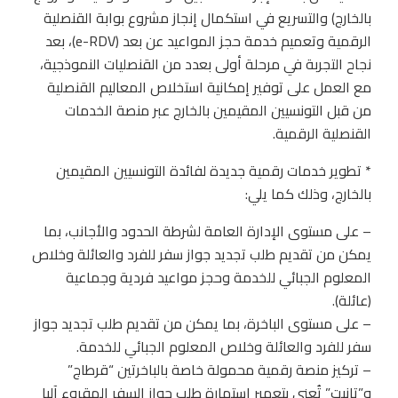
بالخارج) والتسريع في استكمال إنجاز مشروع بوابة القنصلية
الرقمية وتعميم خدمة حجز المواعيد عن بعد (e-RDV)، بعد
نجاح التجربة في مرحلة أولى بعدد من القنصليات النموذجية،
مع العمل على توفير إمكانية استخلاص المعاليم القنصلية
من قبل التونسيين المقيمين بالخارج عبر منصة الخدمات
القنصلية الرقمية.
* تطوير خدمات رقمية جديدة لفائدة التونسيين المقيمين
بالخارج، وذلك كما يلي:
– على مستوى الإدارة العامة لشرطة الحدود والأجانب، بما
يمكن من تقديم طلب تجديد جواز سفر للفرد والعائلة وخلاص
المعلوم الجبائي للخدمة وحجز مواعيد فردية وجماعية
(عائلة).
– على مستوى الباخرة، بما يمكن من تقديم طلب تجديد جواز
سفر للفرد والعائلة وخلاص المعلوم الجبائي للخدمة.
– تركيز منصة رقمية محمولة خاصة بالباخرتين “قرطاج”
و”تانيت” تُعنى بتعمير استمارة طلب جواز السفر المقروء آليا