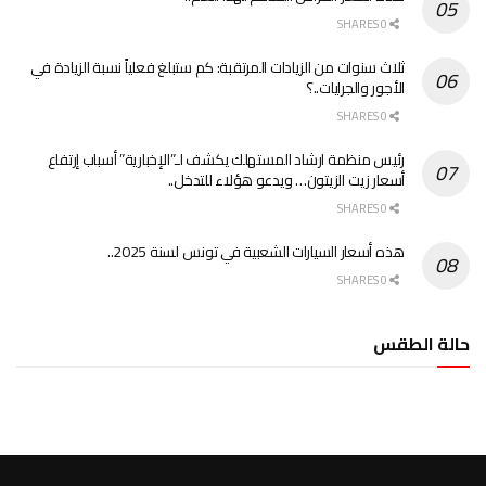
0 SHARES
ثلاث سنوات من الزيادات المرتقبة: كم ستبلغ فعلياً نسبة الزيادة في
الأجور والجرايات..؟
0 SHARES
رئيس منظمة ارشاد المستهلك يكشف لـ”الإخبارية” أسباب إرتفاع
أسعار زيت الزيتون… ويدعو هؤلاء للتدخل..
0 SHARES
هذه أسعار السيارات الشعبية في تونس لسنة 2025..
0 SHARES
حالة الطقس
الطقس تونس