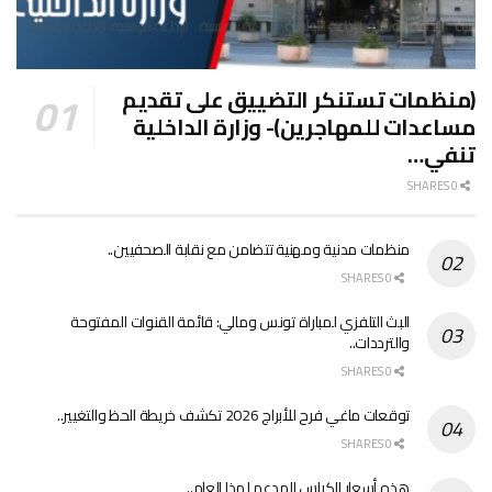
(منظمات تستنكر التضييق على تقديم
مساعدات للمهاجرين)- وزارة الداخلية
تنفي…
0 SHARES
منظمات مدنية ومهنية تتضامن مع نقابة الصحفيين..
0 SHARES
البث التلفزي لمباراة تونس ومالي: قائمة القنوات المفتوحة
والترددات..
0 SHARES
توقعات ماغي فرح للأبراج 2026 تكشف خريطة الحظ والتغيير..
0 SHARES
هذه أسعار الكراس المدعم لهذا العام..