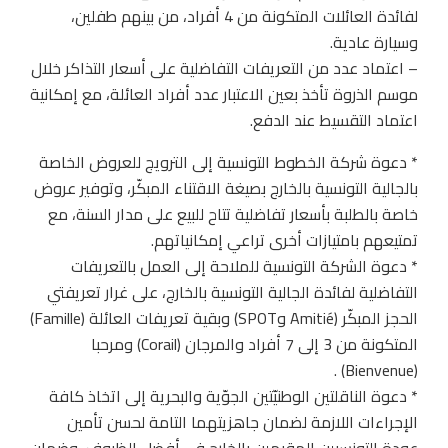
لفائدة العائلات المتكونة من 4 أفراد، من بينهم طفلين،
وسيارة عادية.
– اعتماد عدد من التعريفات التفاضلية على أسعار التذاكر خلال
موسم الذروة تأخذ بعين الاعتبار عدد أفراد العائلة، مع إمكانية
اعتماد التقسيط عند الدفع.
* دعوة شركة الخطوط التونسية إلى الترويج للعروض الخاصة
بالجالية التونسية بالخارج بصيغة الاقتناء المبكّر، وتوفير عروض
خاصة بالطلبة بأسعار تفاضلية تتاح للبيع على مدار السنة، مع
تمتيعهم بامتيازات أخرى تراعي إمكانياتهم.
* دعوة الشركة التونسية للملاحة إلى العمل بالتعريفات
التفاضلية لفائدة الجالية التونسية بالخارج، على غرار تعريفتي
الحجز المبكّر (Amitié وSPOT) وبقية تعريفات العائلة (Famille)
المتكونة من 3 إلى 7 أفراد والمرجان (Corail) ومرحبا
(Bienvenue) .
* دعوة الناقلتين الوطنيّتين الجوّية والبحرية إلى اتخاذ كافة
الإجراءات اللازمة لضمان جاهزيتهما التامة لحسن تأمين