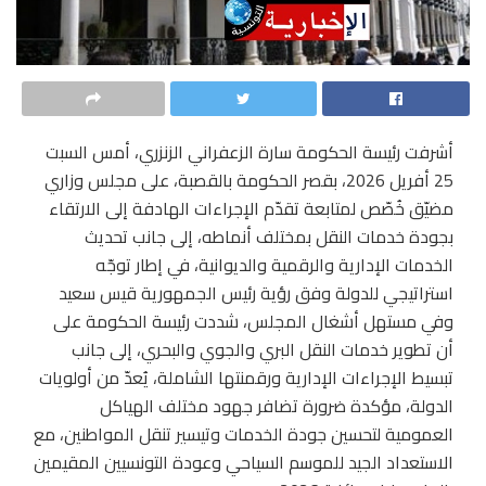
أشرفت رئيسة الحكومة سارة الزعفراني الزنزري، أمس السبت
25 أفريل 2026، بقصر الحكومة بالقصبة، على مجلس وزاري
مضيّق خُصّص لمتابعة تقدّم الإجراءات الهادفة إلى الارتقاء
بجودة خدمات النقل بمختلف أنماطه، إلى جانب تحديث
الخدمات الإدارية والرقمية والديوانية، في إطار توجّه
استراتيجي للدولة وفق رؤية رئيس الجمهورية قيس سعيد
وفي مستهل أشغال المجلس، شددت رئيسة الحكومة على
أن تطوير خدمات النقل البري والجوي والبحري، إلى جانب
تبسيط الإجراءات الإدارية ورقمنتها الشاملة، يُعدّ من أولويات
الدولة، مؤكدة ضرورة تضافر جهود مختلف الهياكل
العمومية لتحسين جودة الخدمات وتيسير تنقل المواطنين، مع
الاستعداد الجيد للموسم السياحي وعودة التونسيين المقيمين