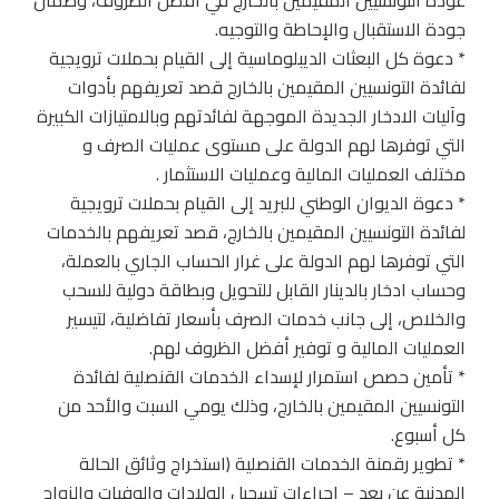
عودة التونسيين المقيمين بالخارج في أفضل الظروف، وضمان
جودة الاستقبال والإحاطة والتوجيه.
* دعوة كل البعثات الديبلوماسية إلى القيام بحملات ترويجية
لفائدة التونسيين المقيمين بالخارج قصد تعريفهم بأدوات
وآليات الادخار الجديدة الموجهة لفائدتهم وبالامتيازات الكبيرة
التي توفرها لهم الدولة على مستوى عمليات الصرف و
مختلف العمليات المالية وعمليات الاستثمار .
* دعوة الديوان الوطني للبريد إلى القيام بحملات ترويجية
لفائدة التونسيين المقيمين بالخارج، قصد تعريفهم بالخدمات
التي توفرها لهم الدولة على غرار الحساب الجاري بالعملة،
وحساب ادخار بالدينار القابل للتحويل وبطاقة دولية للسحب
والخلاص، إلى جانب خدمات الصرف بأسعار تفاضلية، لتيسير
العمليات المالية و توفير أفضل الظروف لهم.
* تأمين حصص استمرار لإسداء الخدمات القنصلية لفائدة
التونسيين المقيمين بالخارج، وذلك يومي السبت والأحد من
كل أسبوع.
* تطوير رقمنة الخدمات القنصلية (استخراج وثائق الحالة
المدنية عن بعد – إجراءات تسجيل الولادات والوفيات والزواج