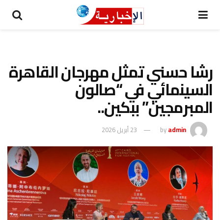
رشا حسني تمثل مهرجان القاهرة
السينمائي في “صالون
المبرمجين” ببكين..
admin
by
23 أبريل 2026