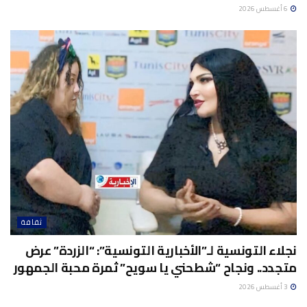
6 أغسطس 2026
ثقافة
نجلاء التونسية لـ”الأخبارية التونسية”: “الزردة” عرض
متجدد.. ونجاح “شطحني يا سويح” ثمرة محبة الجمهور
3 أغسطس 2026