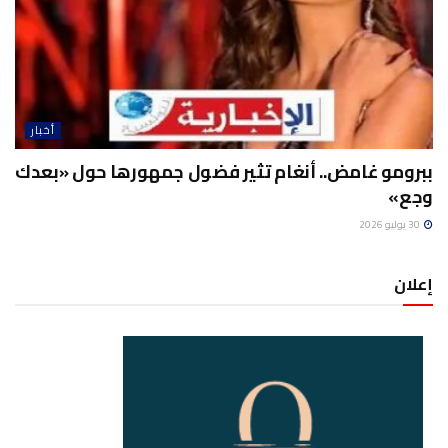
أخبار
ببرومو غامض.. أنغام تثير فضول جمهورها حول «بعدك
وجع»
30 يوليو 2026
إعلان