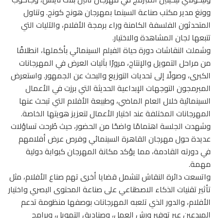
وونغ مدير مكتب صناعة السينما بمهرجان هونج كونج. وتناول
المتحدثون الفلسفة الكامنة وراء برمجة الأفلام، والآليات التي
تتبعها لجان المشاهدة والاختيار.
وشملت النقاشات دورة حياة الفيلم السينمائي بأكملها، انطلاقًا
من مراحل التمويل والإنتاج، مرورًا بآليات العرض في المهرجانات
الكبرى، وصولًا إلى تحديات التوزيع والبحث عن الجمهور. واستعرض
المبرمجون التوجهات الإبداعية الحديثة التي برزت في الأعمال
السينمائية خلال العام الماضي، وطبيعة الأفلام التي تبحث عنها
المهرجانات المختلفة عند اختيار الأعمال لتعزيز هويتها الخاصة.
وشهدت الجلسة اهتمامًا واضحًا من الحضور، حيث طُرحت تساؤلات
عديدة حول مهرجان القاهرة السينمائي وفرص عرض أفلامهم
في دورته القادمة، مما يؤكد مكانة المهرجان كبوابة دولية
مهمة.
واتسعت دائرة النقاش لتشمل قضايا أخرى تهم صناع الأفلام، مثل
تأثير تقنيات الذكاء الاصطناعي على صناعة المحتوى البصري واختيار
الأفلام، والدور الذي تلعبه المهرجانات بوصفها منظومة تدعم
المبدعين عبر توفير ورش العمل، وصناديق التمويل، وبرامج