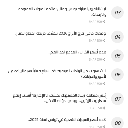
البث التلفزي لمباراة تونس ومالي: قائمة القنوات المفتوحة
والترددات..
0 SHARES
توقعات ماغي فرح للأبراج 2026 تكشف خريطة الحظ والتغيير..
0 SHARES
هذه أسعار الكراس المدعم لهذا العام..
0 SHARES
ثلاث سنوات من الزيادات المرتقبة: كم ستبلغ فعلياً نسبة الزيادة في
الأجور والجرايات..؟
0 SHARES
رئيس منظمة ارشاد المستهلك يكشف لـ”الإخبارية” أسباب إرتفاع
أسعار زيت الزيتون… ويدعو هؤلاء للتدخل..
0 SHARES
هذه أسعار السيارات الشعبية في تونس لسنة 2025..
0 SHARES