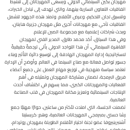
مهرجان بكين السينمائي الدولي. ويسعى المهرجانان إلى تنشيط
اتفاقيات التعاون السارية بينهما، والتي تهدف إلى تبادل الخبرات،
وتنسيق لجان التحكيم، وعرض الأفلام. وتمتد هذه الجهود لتشمل
اتفاقيات تآخي مع مهرجانات أخرى مثل مهرجان جزيرة هاينان،
وبحث شراكات إعلامية مع مجموعة الصين للإعلام.
وفي هذا السياق، أكد محمد طارق، المدير الفني لمهرجان
القاهرة السينمائي، أن هذا التواجد الدولي يأتي ترجمةً حقيقيةً
لاستراتيجية إدارة المهرجان الهادفة إلى توسيع دائرة التأثير وبناء
جسور تواصل فعالة مع صناع السينما في العالم. وأوضح أن الإدارة
تعتمد سياسة منهجية في توزيع مهام العمل على جميع أعضاء
فريق البرمجة، لضمان مشاركة المهرجان وتمثيله في أهم
الفعاليات والمهرجانات الكبرى، مما يسهم في اكتشاف أحدث
الإنتاجات السينمائية وتعزيز مكانة المهرجان في قلب الصناعة
العالمية.
تضمنت الجلسة، التي امتدت لأكثر من ساعتين، حوارًا مهنيًا جمع
رشا حسني بمبرمجي المهرجانات العالمية، وهم: كريستينا
أشنبرينيروفا عضو لجنة اختيار الأفلام الطويلة بمهرجان روتردام،
ونيكولاي نيكيتين المبرمج في مهرجان تالين بلاك نايتس، وجاكوب