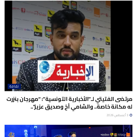
ثقافة
مرتضى الفتيتي لـ”الأخبارية التونسية”: “مهرجان بنزرت
له مكانة خاصة.. والشامي أخ وصديق عزيز”..
3 أغسطس 2026