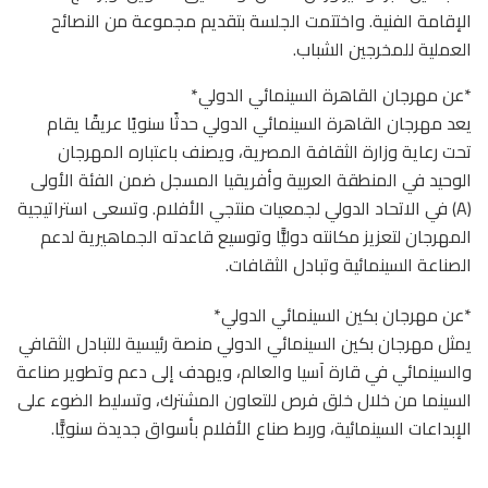
الإقامة الفنية. واختتمت الجلسة بتقديم مجموعة من النصائح
العملية للمخرجين الشباب.
*عن مهرجان القاهرة السينمائي الدولي*
يعد مهرجان القاهرة السينمائي الدولي حدثًا سنويًا عريقًا يقام
تحت رعاية وزارة الثقافة المصرية، ويصنف باعتباره المهرجان
الوحيد في المنطقة العربية وأفريقيا المسجل ضمن الفئة الأولى
(A) في الاتحاد الدولي لجمعيات منتجي الأفلام. وتسعى استراتيجية
المهرجان لتعزيز مكانته دوليًّا وتوسيع قاعدته الجماهيرية لدعم
الصناعة السينمائية وتبادل الثقافات.
*عن مهرجان بكين السينمائي الدولي*
يمثل مهرجان بكين السينمائي الدولي منصة رئيسية للتبادل الثقافي
والسينمائي في قارة آسيا والعالم، ويهدف إلى دعم وتطوير صناعة
السينما من خلال خلق فرص للتعاون المشترك، وتسليط الضوء على
الإبداعات السينمائية، وربط صناع الأفلام بأسواق جديدة سنويًّا.