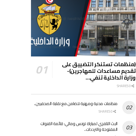
(منظمات تستنكر التضييق على
تقديم مساعدات للمهاجرين)-
وزارة الداخلية تنفي…
0 SHARES
منظمات مدنية ومهنية تتضامن مع نقابة الصحفيين..
0 SHARES
البث التلفزي لمباراة تونس ومالي: قائمة القنوات
المفتوحة والترددات..