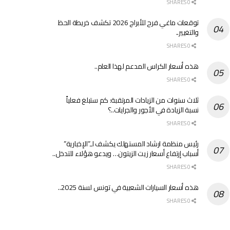
0 SHARES
توقعات ماغي فرح للأبراج 2026 تكشف خريطة الحظ
والتغيير..
0 SHARES
هذه أسعار الكراس المدعم لهذا العام..
0 SHARES
ثلاث سنوات من الزيادات المرتقبة: كم ستبلغ فعلياً
نسبة الزيادة في الأجور والجرايات..؟
0 SHARES
رئيس منظمة ارشاد المستهلك يكشف لـ”الإخبارية”
أسباب إرتفاع أسعار زيت الزيتون… ويدعو هؤلاء للتدخل..
0 SHARES
هذه أسعار السيارات الشعبية في تونس لسنة 2025..
0 SHARES