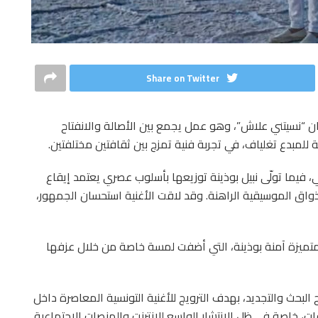
Share on Twitter
عنوان “نسيتني علاش”، وهو عمل يجمع بين الأصالة والانفتاح
للمبدع تغلياف، في تجربة فنية تمزج بين ثقافتين مختلفتين.
، فيما تولّى نبيل بوذينة توزيعها بأسلوب عصري يعتمد إيقاع
ذواق الموسيقية الراهنة. وقد لاقت الأغنية استحسان الجمهور،
متميزة آمنة بوذينة، التي أضفت لمسة خاصة من خلال عزفها
 البحث والتجديد، بهدف الترويج للأغنية التونسية المعاصرة داخل
، خاصة في ظل الانتشار الواسع للإنترنت والمنصات الاجتماعية