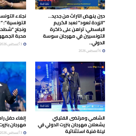
ثقافة
حين ينهض التراث من جديد…
نجلاء التونسية
“الزردة تعود” لعبد الكريم
التونسية”: “ا
الباسطي: تراهن على ذاكرة
ونجاح “شطحن
التونسيين في مهرجان سوسة
محبة الجمهو
الدولي..
3 أغسطس 2026
6 أغسطس 2026
ثقافة
الشامي ومرتضى الفتيتي
إلغاء حفل ر
يشعلان مهرجان بنزرت الدولي في
مهرجان بنزرت 
ليلة فنية استثنائية
3 أغسطس 2026