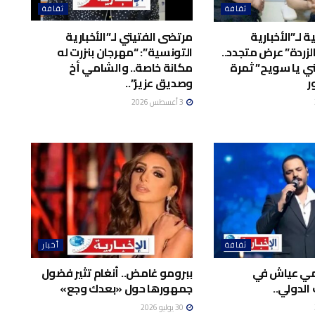
ثقافة
ثقافة
 لـ”الأخبارية
مرتضى الفتيتي لـ”الأخبارية
لزردة” عرض متجدد..
التونسية”: “مهرجان بنزرت له
ي يا سويح” ثمرة
مكانة خاصة.. والشامي أخ
ر
وصديق عزيز”..
3 أغسطس 2026
ثقافة
أخبار
امي عياش في
ببرومو غامض.. أنغام تثير فضول
الدولي..
جمهورها حول «بعدك وجع»
30 يوليو 2026