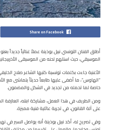
Share on Facebook
أطلق الفنان التونسي نبيل بوذينة عملاً غنائياً جديداً ب
الموسيقي، حيث استلهم لحنه من الموسيقى الأذربيجانية 
الأغنية جاءت بكلمات تونسية كتبها الشاعر صلاح الخليفي
“الهاوس”، ما أضفى عليها طابعاً حديثاً يتماشى مع الأ
خاصة لما تحمله من تجديد في الشكل والمضمون.
ومن الطريف في هذا العمل، مشاركة ابنته، العازفة ال
على آلة القانون، في تجربة عائلية فنية مميزة.
وفي تصريح له، أكد نبيل بوذينة أنه يواصل السير في نهج
تونس وخارجها، والعمل على تقريبها من مختلف الثقافات