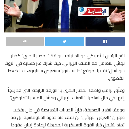
لوّح الرئيس الأمريكي دونالد ترامب بورقة ”الحصار البحري” كخيار
نهائي للتعامل مع الملف الإيراني، حيث شارك عبر حسابه في ‘تروث
سوشيال’ تقريرا لموقع ‘جاست نيوز’ يستعرض سيناريوهات الضغط
القصوى.
وعلّق ترامب واصفا الحصار البحري بـ ‘الورقة الرابحة’ التي قد يلجأ
إليها في حال استمرار “التعنت الإيراني وفشل المسار التفاوضي”.
ووفقا لتقرير الصحيفة، فإنّ الخيارات الأمريكية في حال رفضت
طهران ”العرض النهائي” لن تقف عند حدود الدبلوماسية، بل قد
تمتد لتشمل خيار القوة العسكرية المفرطة لإعادة إيران عقودا