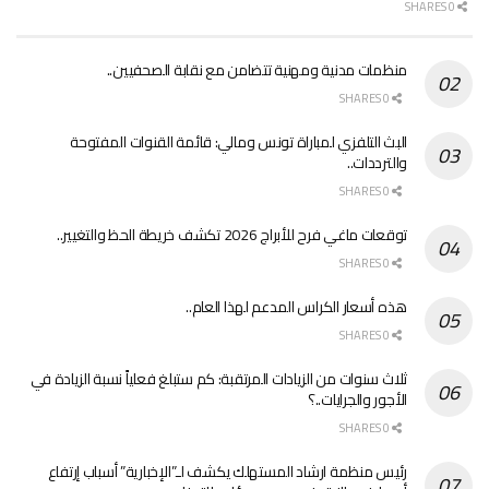
0 SHARES
منظمات مدنية ومهنية تتضامن مع نقابة الصحفيين..
0 SHARES
البث التلفزي لمباراة تونس ومالي: قائمة القنوات المفتوحة
والترددات..
0 SHARES
توقعات ماغي فرح للأبراج 2026 تكشف خريطة الحظ والتغيير..
0 SHARES
هذه أسعار الكراس المدعم لهذا العام..
0 SHARES
ثلاث سنوات من الزيادات المرتقبة: كم ستبلغ فعلياً نسبة الزيادة في
الأجور والجرايات..؟
0 SHARES
رئيس منظمة ارشاد المستهلك يكشف لـ”الإخبارية” أسباب إرتفاع