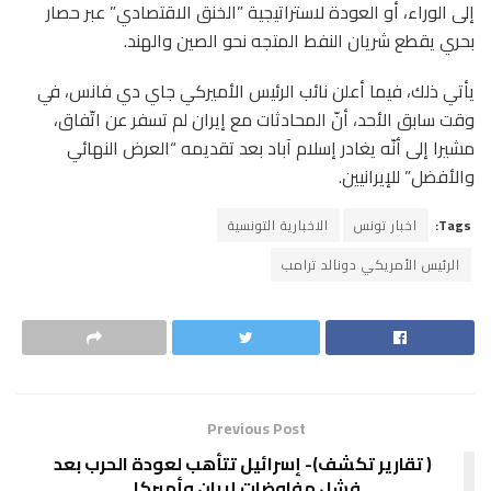
إلى الوراء، أو العودة لاستراتيجية ”الخنق الاقتصادي” عبر حصار
بحري يقطع شريان النفط المتجه نحو الصين والهند.
يأتي ذلك، فيما أعلن نائب الرئيس الأميركي جاي دي فانس، في
وقت سابق الأحد، أنّ المحادثات مع إيران لم تسفر عن اتّفاق،
مشيرا إلى أنّه يغادر إسلام آباد بعد تقديمه “العرض النهائي
والأفضل” للإيرانيين.
Tags:
اخبار تونس
الاخبارية التونسية
الرئيس الأمريكي دونالد ترامب
Previous Post
( تقارير تكشف)- إسرائيل تتأهب لعودة الحرب بعد
فشل مفاوضات إيران وأميركا..