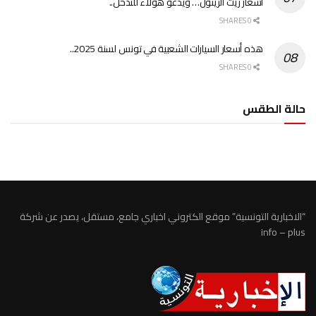
أسعار زيت الزيتون… ويدعو هؤلاء للتدخل..
0 SHARES
هذه أسعار السيارات الشعبية في تونس لسنة 2025..
0 SHARES
حالة الطقس
الطقس تونس
“الاخبارية التونسية” موقع الكتروني اخباري جامع، مستقل، يصدر عن شركة
info – plus