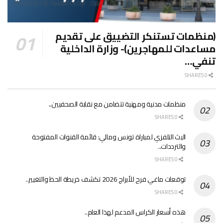
(منظمات تستنكر التضييق على تقديم
مساعدات للمهاجرين)- وزارة الداخلية
تنفي…
0 SHARES
منظمات مدنية ومهنية تتضامن مع نقابة الصحفيين..
0 SHARES
البث التلفزي لمباراة تونس ومالي: قائمة القنوات المفتوحة
والترددات..
0 SHARES
توقعات ماغي فرح للأبراج 2026 تكشف خريطة الحظ والتغيير..
0 SHARES
هذه أسعار الكراس المدعم لهذا العام..