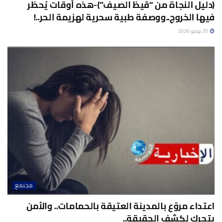
(دليل النجاة من “قيظ الصيف”)-هذه أوقات يُحظر
فيها الخروج..ووصفة طبية سحرية لهزيمة الحر..!
20 يونيو 2026
مجتمع
اعتداء مروّع بالمدينة العتيقة بالحمامات.. والأمن
يتحرك لكشف الحقيقة..