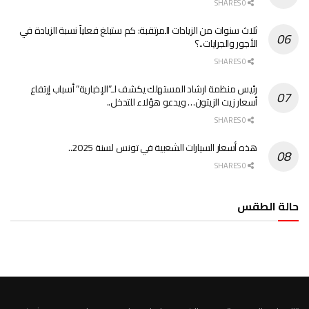
0 SHARES
ثلاث سنوات من الزيادات المرتقبة: كم ستبلغ فعلياً نسبة الزيادة في
الأجور والجرايات..؟
0 SHARES
رئيس منظمة ارشاد المستهلك يكشف لـ”الإخبارية” أسباب إرتفاع
أسعار زيت الزيتون… ويدعو هؤلاء للتدخل..
0 SHARES
هذه أسعار السيارات الشعبية في تونس لسنة 2025..
0 SHARES
حالة الطقس
الطقس تونس