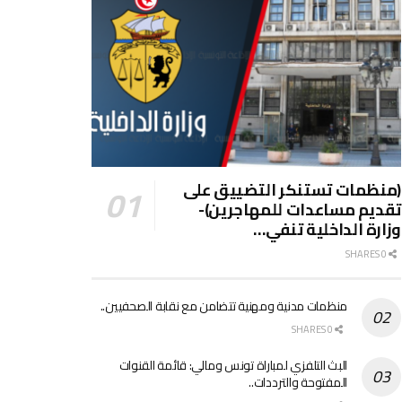
(منظمات تستنكر التضييق على
تقديم مساعدات للمهاجرين)-
وزارة الداخلية تنفي…
0 SHARES
منظمات مدنية ومهنية تتضامن مع نقابة الصحفيين..
0 SHARES
البث التلفزي لمباراة تونس ومالي: قائمة القنوات
المفتوحة والترددات..