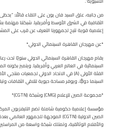
الآسيوية”.
من جانبه، علق السيد فان يون على اللقاء قائلًا: “يحظى
الثقافية في الشرق الأوسط وأفريقيا. شبكتنا مهتمة بش
إعلامية قوية تتيح لجمهورنا التعرف عن قرب على المشهد ال
*عن مهرجان القاهرة السينمائي الدولي*
يقام مهرجان القاهرة السينمائي الدولي سنويًا تحت رعا
السينمائية في العالم العربي وأفريقيا. ويتميز بكونه 
السينما دوليًّا، ويوفر مساحة حيوية لتلاقي الثقافات وتبا
*مجموعة الصين للإعلام (CMG) وشبكة (CGTN)*
مؤسسة إعلامية حكومية شاملة تضم التليفزيون المركزي
الصين الدولية (CGTN) الموجهة للجمهور العا
والأفلام الوثائقية، وتمتلك شبكة واسعة من المراسلين 