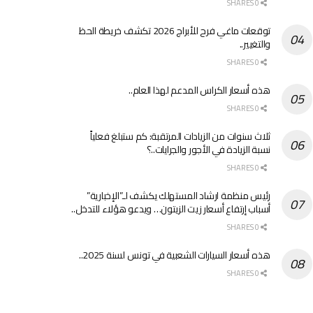
0 SHARES
توقعات ماغي فرح للأبراج 2026 تكشف خريطة الحظ
والتغيير..
0 SHARES
هذه أسعار الكراس المدعم لهذا العام..
0 SHARES
ثلاث سنوات من الزيادات المرتقبة: كم ستبلغ فعلياً
نسبة الزيادة في الأجور والجرايات..؟
0 SHARES
رئيس منظمة ارشاد المستهلك يكشف لـ”الإخبارية”
أسباب إرتفاع أسعار زيت الزيتون… ويدعو هؤلاء للتدخل..
0 SHARES
هذه أسعار السيارات الشعبية في تونس لسنة 2025..
0 SHARES