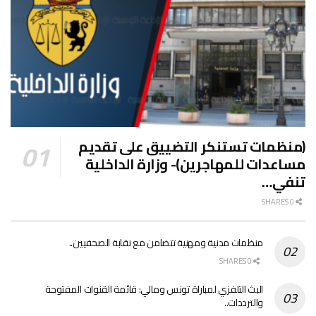
(منظمات تستنكر التضييق على تقديم
مساعدات للمهاجرين)- وزارة الداخلية
تنفي…
0 SHARES
منظمات مدنية ومهنية تتضامن مع نقابة الصحفيين..
0 SHARES
البث التلفزي لمباراة تونس ومالي: قائمة القنوات المفتوحة
والترددات..