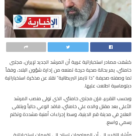
كشفت مصادر استخباراتية غربية أن المرشد الجديد لإيران، مجتبى
خامنئي، يمر بحالة صحية حرجة تمنعه من إدارة شؤون البلاد، وفقاً
لما وصفته صحيفة “ذا تايمز البريطانية” نقلا عن مذكرة استخباراتية
دبلوماسية اطلعت عليها.
وبحسب التقرير، فإن مجتبى خامنئي، الذي تولى منصب المرشد
الأعلى بعد مقتل والده علي خامنئي، فاقد الوعي حالياً ويتلقى
العلاج في مدينة قم الدينية، وسط إجراءات أمنية مشددة وتكتم
رسمي واسع.
وأشار التقرير إلى أن المعلومات تستند إلى تقييمات استخباراتية