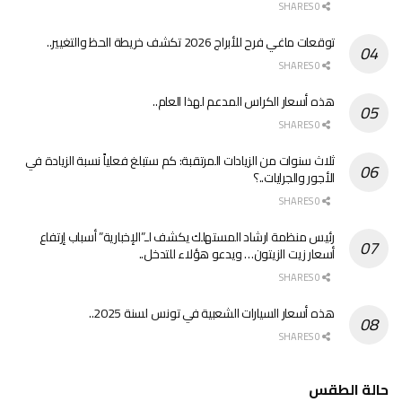
0 SHARES
توقعات ماغي فرح للأبراج 2026 تكشف خريطة الحظ والتغيير..
0 SHARES
هذه أسعار الكراس المدعم لهذا العام..
0 SHARES
ثلاث سنوات من الزيادات المرتقبة: كم ستبلغ فعلياً نسبة الزيادة في
الأجور والجرايات..؟
0 SHARES
رئيس منظمة ارشاد المستهلك يكشف لـ”الإخبارية” أسباب إرتفاع
أسعار زيت الزيتون… ويدعو هؤلاء للتدخل..
0 SHARES
هذه أسعار السيارات الشعبية في تونس لسنة 2025..
0 SHARES
حالة الطقس