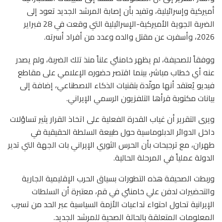
أميركية وإسرائيلية، وتفيد بأن إصابة المرشد الجديد تعود إلى
الضربة الجوية الأميركية-الإسرائيلية التي وقعت في 28 فبراير
2026، وأسفرت عن مقتل والده وعدد من أفراد أسرته.
ووفقاً للصحيفة، لم يظهر خامنئي علناً منذ تلك الضربة، ولم يصدر
عنه أي خطاب مباشر، بينما اقتصر حضوره الإعلامي على مقاطع
فيديو يُعتقد أنها مولّدة بتقنيات الذكاء الاصطناعي، إضافة إلى
بيانات مكتوبة قرأها التلفزيون الرسمي الإيراني.
ويرى التقرير أن غياب القدرة الفعلية على اتخاذ القرار يثير تساؤلات
داخل الدوائر الدبلوماسية حول طبيعة السلطة الحقيقية في
طهران، مع ترجيحات بأن الحرس الثوري الإيراني بات الجهة التي تدير
الدولة عملياً في المرحلة الحالية.
وربطت الصحيفة هذه التطورات بسياق الحرب الإقليمية الجارية
والتحضيرات لدفن علي خامنئي في قم، معتبرة أن السلطات
الإيرانية تحاول احتواء تداعيات الأزمة السياسية عبر الحد من تسرب
المعلومات المتعلقة بالحالة الصحية للمرشد الجديد.