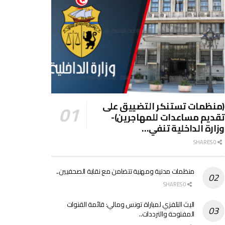
(منظمات تستنكر التضييق على
تقديم مساعدات للمهاجرين)-
وزارة الداخلية تنفي…
0 SHARES
منظمات مدنية ومهنية تتضامن مع نقابة الصحفيين..
0 SHARES
البث التلفزي لمباراة تونس ومالي: قائمة القنوات
المفتوحة والترددات..