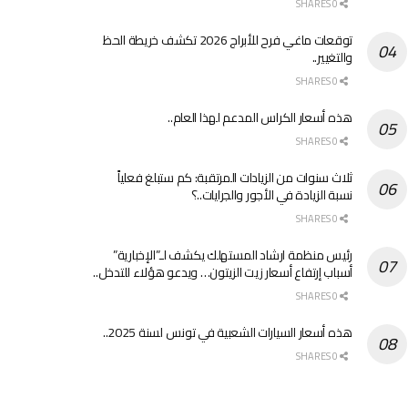
0 SHARES
توقعات ماغي فرح للأبراج 2026 تكشف خريطة الحظ
والتغيير..
0 SHARES
هذه أسعار الكراس المدعم لهذا العام..
0 SHARES
ثلاث سنوات من الزيادات المرتقبة: كم ستبلغ فعلياً
نسبة الزيادة في الأجور والجرايات..؟
0 SHARES
رئيس منظمة ارشاد المستهلك يكشف لـ”الإخبارية”
أسباب إرتفاع أسعار زيت الزيتون… ويدعو هؤلاء للتدخل..
0 SHARES
هذه أسعار السيارات الشعبية في تونس لسنة 2025..
0 SHARES