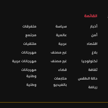
القائمة
أخبار
سياسة
متفرقات
أمن
عالمية
مجتمع
اقتصاد
عربية
ملتقيات
بلاغ
غير مصنف
مهرجانات
تكنولوجيا
غير مصنف
مهرجانات عربية
ثقافة
قضاء
مهرجانات
وطنية
حالة الطقس
متابعات
بالفيديو
وطنية
رياضة