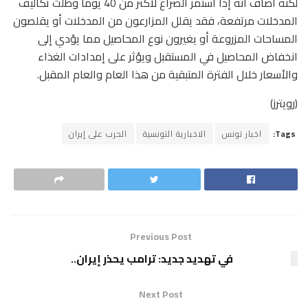
لكنه أضاف ‌أنه إذا استمر الصراع لأكثر من 40 يوما وظلت تكاليف
المدخلات مرتفعة، فقد يقلل المزارعون من المدخلات أو يقلصون
المساحات ‌المزروعة أو يغيرون ⁠نوع المحاصيل مما يؤدي إلى
انخفاض المحاصيل في المستقبل ‌ويؤثر على إمدادات الغذاء
والأسعار خلال الفترة المتبقية من ‌هذا ⁠العام والعام المقبل.
(رويترز)
Tags:
اخبار تونس
الاخبارية التونسية
الحرب على إيران
Previous Post
في تهديد جديد: ترامب يحذر إيران..
Next Post