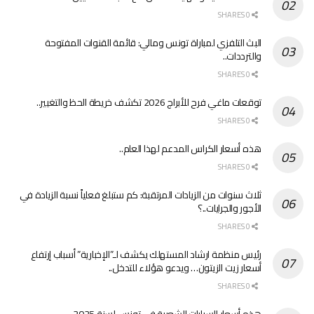
0 SHARES
البث التلفزي لمباراة تونس ومالي: قائمة القنوات المفتوحة
والترددات..
0 SHARES
توقعات ماغي فرح للأبراج 2026 تكشف خريطة الحظ والتغيير..
0 SHARES
هذه أسعار الكراس المدعم لهذا العام..
0 SHARES
ثلاث سنوات من الزيادات المرتقبة: كم ستبلغ فعلياً نسبة الزيادة في
الأجور والجرايات..؟
0 SHARES
رئيس منظمة ارشاد المستهلك يكشف لـ”الإخبارية” أسباب إرتفاع
أسعار زيت الزيتون… ويدعو هؤلاء للتدخل..
0 SHARES