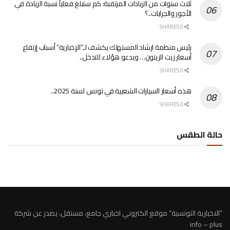
ثلاث سنوات من الزيادات المرتقبة: كم ستبلغ فعلياً نسبة الزيادة في
الأجور والجرايات..؟
0 SHARES
رئيس منظمة ارشاد المستهلك يكشف لـ”الإخبارية” أسباب إرتفاع
أسعار زيت الزيتون… ويدعو هؤلاء للتدخل..
0 SHARES
هذه أسعار السيارات الشعبية في تونس لسنة 2025..
0 SHARES
حالة الطقس
الطقس تونس
“الاخبارية التونسية” موقع الكتروني اخباري جامع، مستقل، يصدر عن شركة
info – plus