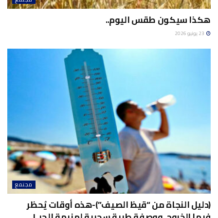
هكذا سيكون طقس اليوم..
23 يونيو 2026
مجتمع
(دليل النجاة من “قيظ الصيف”)-هذه أوقات يُحظر
فيها الخروج..ووصفة طبية سحرية لهزيمة الحر..!