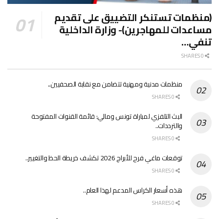
(منظمات تستنكر التضييق على تقديم
مساعدات للمهاجرين)- وزارة الداخلية
تنفي…
0 SHARES
منظمات مدنية ومهنية تتضامن مع نقابة الصحفيين..
0 SHARES
البث التلفزي لمباراة تونس ومالي: قائمة القنوات المفتوحة
والترددات..
0 SHARES
توقعات ماغي فرح للأبراج 2026 تكشف خريطة الحظ والتغيير..
0 SHARES
هذه أسعار الكراس المدعم لهذا العام..
0 SHARES