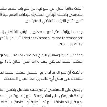
تحيين نتائج الترتيب التفاضلي للمترشحين.
ودعت الوزارة المترشحين المعنيين بالترتيب التفاضلي إلى
ncours.ena.tn/transport
17 أفريل 2026.
وحدّدت الوزارة وسيلتين لإيداع الملفات، إما عبر البري
بمكتب الضبط المركزي بمقر وزارة النقل الكائن بـ 13 نهج البرجين، مونبليزير، تونس (1073).
وأكدت أن ختم البريد أو تاريخ التسجيل بمكتب الضبط المرك
مشددة على رفض أيّ ملف يرد بعد الآجال المحددة.
ويتعين على المترشحين توفير ملف متكامل يتضمن است
ولادة (لم يمض على استخراجه 
(مع قرار المعادلة للشهائد الأجنبية أو الخاصة)، بالإض