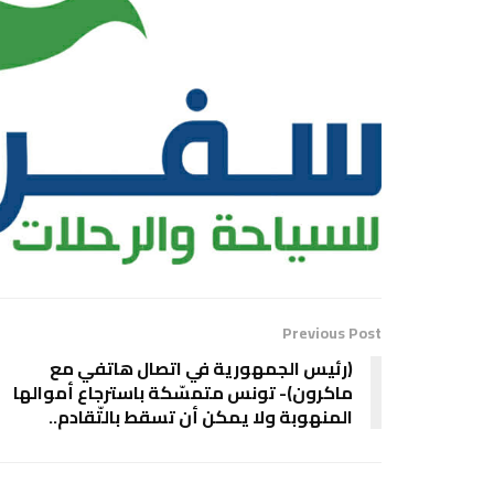
Previous Post
(رئيس الجمهورية في اتصال هاتفي مع
ماكرون)- تونس متمسّكة باسترجاع أموالها
المنهوبة ولا يمكن أن تسقط بالتّقادم..