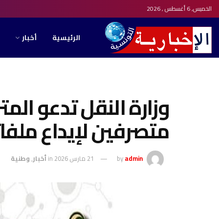
الخميس, 6 أغسطس , 2026
الرئيسية
أخبار
متصرفين لإيداع ملفاته
admin
by
21 مارس 2026
in
أخبار
,
وطنية