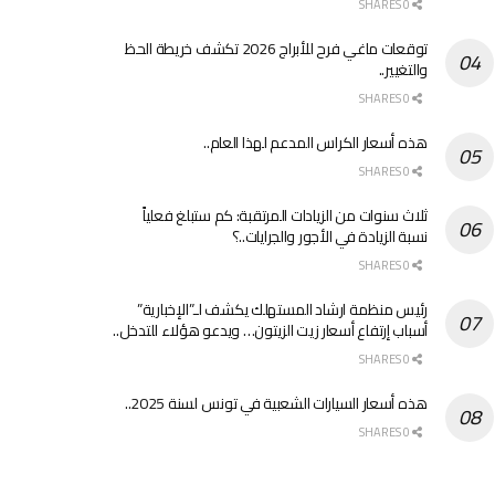
0 SHARES
توقعات ماغي فرح للأبراج 2026 تكشف خريطة الحظ
والتغيير..
0 SHARES
هذه أسعار الكراس المدعم لهذا العام..
0 SHARES
ثلاث سنوات من الزيادات المرتقبة: كم ستبلغ فعلياً
نسبة الزيادة في الأجور والجرايات..؟
0 SHARES
رئيس منظمة ارشاد المستهلك يكشف لـ”الإخبارية”
أسباب إرتفاع أسعار زيت الزيتون… ويدعو هؤلاء للتدخل..
0 SHARES
هذه أسعار السيارات الشعبية في تونس لسنة 2025..
0 SHARES