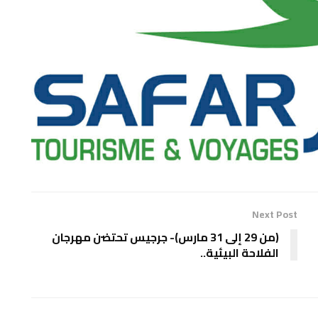
Next Post
(من 29 إلى 31 مارس)- جرجيس تحتضن مهرجان
الفلاحة البيئية..