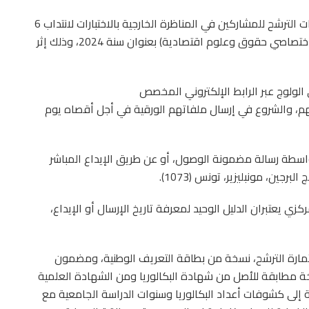
أعلنت وزارة النقل، في بلاغ لها، عن فتح باب تقديم ملفات الترشح للمشاركين في المناظرة الخارجية بالاختبارات لانتداب 6
متصرفين بالسلك الإداري المشترك للإدارات العمومية (اختصاصي حقوق وعلوم اقتصادية) بعنوان سنة 2024، وذلك إثر
 الولوج عبر الرابط الإلكتروني المخصص
httpss://co/ للتثبت من نتائجهم، والشروع في إرسال ملفاتهم الورقية في أجل أقصاه يوم
د بواسطة رسالة مضمونة الوصول، أو عن طريق الإيداع المباشر
زي يعتبران الدليل الوحيد لمعرفة تاريخ الإرسال أو الإيداع،
مارة الترشح، نسخة من بطاقة التعريف الوطنية، ومضمون
3 أشهر) علاوة على نسخة مطابقة للأصل من شهادة البكالوريا ومن الشهادة العلمية
افة إلى كشوفات أعداد البكالوريا وسنوات الدراسة الجامعية مع