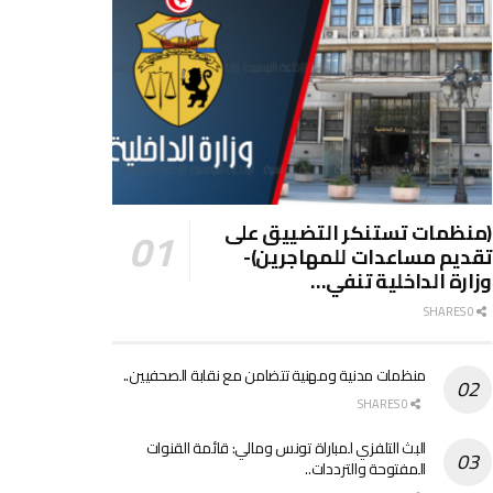
(منظمات تستنكر التضييق على
تقديم مساعدات للمهاجرين)-
وزارة الداخلية تنفي…
0 SHARES
منظمات مدنية ومهنية تتضامن مع نقابة الصحفيين..
0 SHARES
البث التلفزي لمباراة تونس ومالي: قائمة القنوات
المفتوحة والترددات..