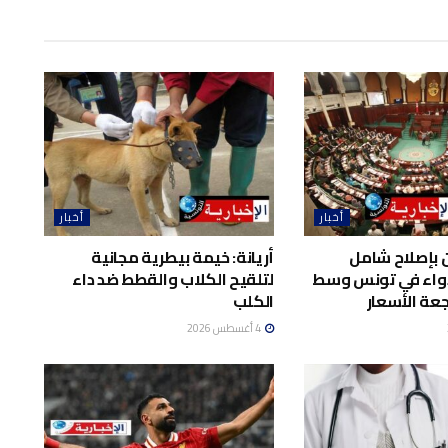
أخبار
أخبار
 بإصلاح شامل
أريانة: خيمة بيطرية مجانية
واء في تونس وسط
لتلقيح الكلاب والقطط ضد داء
عة الأسعار
الكلب
4 أغسطس 2026