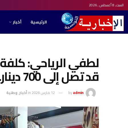
السبت, 8 أغسطس , 2026
الرئيسية
أخبار
لطفي الرياحي: كلفة 
قد تصل إلى 700 دينار…
admin
by
12 مارس 2026
in
أخبار
,
وطنية