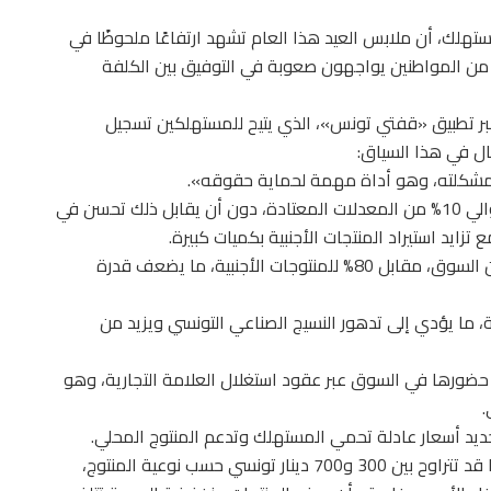
تهلك، أن ملابس العيد هذا العام تشهد ارتفاعًا ملحوظًا في
د من المواطنين يواجهون صعوبة في التوفيق بين الكلفة
بر تطبيق «قفتي تونس»، الذي يتيح للمستهلكين تسجيل
ل في هذا السياق:
لمشكلته، وهو أداة مهمة لحماية حقوقه».
وبيّن أن الأسعار في الأسواق التونسية أصبحت أعلى بحوالي 10% من المعدلات المعتادة، دون أن يقابل ذلك تحسن في
زايد استيراد المنتجات الأجنبية بكميات كبيرة.
وأشار إلى أن المنتوج المحلي لا يمثل سوى نحو 20% من السوق، مقابل 80% للمنتوجات الأجنبية، ما يضعف قدرة
بية، ما يؤدي إلى تدهور النسيج الصناعي التونسي ويزيد من
 حضورها في السوق عبر عقود استغلال العلامة التجارية، وهو
.
حديد أسعار عادلة تحمي المستهلك وتدعم المنتوج المحلي.
وفي ما يتعلق بتكلفة ملابس العيد للأطفال، أوضح أنها قد تتراوح بين 300 و700 دينار تونسي حسب نوعية المنتوج،