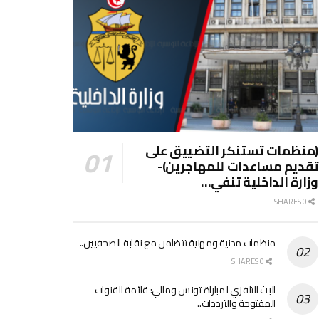
(منظمات تستنكر التضييق على
تقديم مساعدات للمهاجرين)-
وزارة الداخلية تنفي…
0 SHARES
منظمات مدنية ومهنية تتضامن مع نقابة الصحفيين..
0 SHARES
البث التلفزي لمباراة تونس ومالي: قائمة القنوات
المفتوحة والترددات..