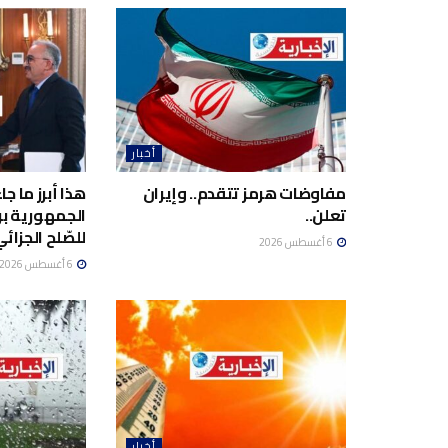
أخبار
مفاوضات هرمز تتقدم.. وإيران
هذا أبرز ما ج
تعلن..
الجمهورية برئ
للصّلح الجزائي
6 أغسطس 2026
6 أغسطس 2026
أخبار