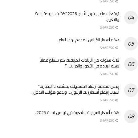
0 SHARES
توقعات ماغي فرح للأبراج 2026 تكشف خريطة الحظ
والتغيير..
0 SHARES
هذه أسعار الكراس المدعم لهذا العام..
0 SHARES
ثلاث سنوات من الزيادات المرتقبة: كم ستبلغ فعلياً
نسبة الزيادة في الأجور والجرايات..؟
0 SHARES
رئيس منظمة ارشاد المستهلك يكشف لـ”الإخبارية”
أسباب إرتفاع أسعار زيت الزيتون… ويدعو هؤلاء للتدخل..
0 SHARES
هذه أسعار السيارات الشعبية في تونس لسنة 2025..
0 SHARES