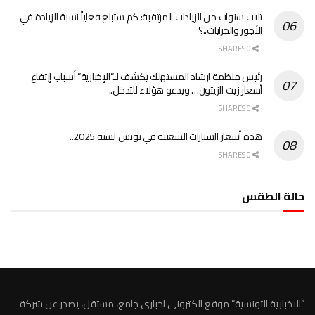
ثلاث سنوات من الزيادات المرتقبة: كم ستبلغ فعلياً نسبة الزيادة في
الأجور والجرايات..؟
0 SHARES
رئيس منظمة ارشاد المستهلك يكشف لـ”الإخبارية” أسباب إرتفاع
أسعار زيت الزيتون… ويدعو هؤلاء للتدخل..
0 SHARES
هذه أسعار السيارات الشعبية في تونس لسنة 2025..
0 SHARES
حالة الطقس
الطقس تونس
“الاخبارية التونسية” موقع الكتروني اخباري جامع، مستقل، يصدر عن شركة