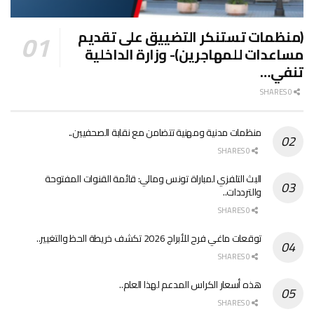
(منظمات تستنكر التضييق على تقديم
مساعدات للمهاجرين)- وزارة الداخلية
تنفي…
0 SHARES
منظمات مدنية ومهنية تتضامن مع نقابة الصحفيين..
0 SHARES
البث التلفزي لمباراة تونس ومالي: قائمة القنوات المفتوحة
والترددات..
0 SHARES
توقعات ماغي فرح للأبراج 2026 تكشف خريطة الحظ والتغيير..
0 SHARES
هذه أسعار الكراس المدعم لهذا العام..
0 SHARES